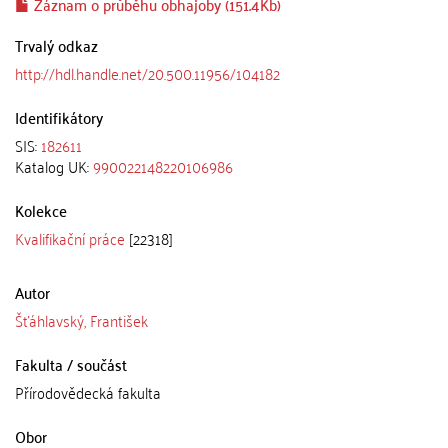
Záznam o průběhu obhajoby (151.4Kb)
Trvalý odkaz
http://hdl.handle.net/20.500.11956/104182
Identifikátory
SIS:
182611
Katalog UK:
990022148220106986
Kolekce
Kvalifikační práce
[22318]
Autor
Šťáhlavský, František
Fakulta / součást
Přírodovědecká fakulta
Obor