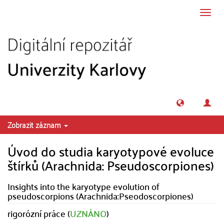
Přeskočit na obsah
Přepn
navig
Zobrazit záznam
Úvod do studia karyotypové evoluce
štírků (Arachnida: Pseudoscorpiones)
Insights into the karyotype evolution of
pseudoscorpions (Arachnida:Pseodoscorpiones)
rigorózní práce (
UZNÁNO
)