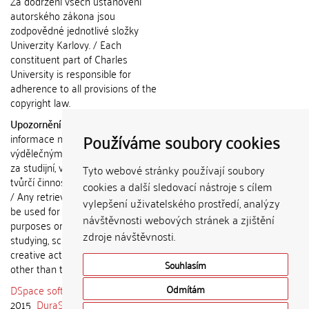
Za dodržení všech ustanovení
autorského zákona jsou
zodpovědné jednotlivé složky
Univerzity Karlovy. / Each
constituent part of Charles
University is responsible for
adherence to all provisions of the
copyright law.
Upozornění / Notice:
Získané
Používáme soubory cookies
informace nemohou být použity k
výdělečným účelům nebo vydávány
za studijní, vědeckou nebo jinou
Tyto webové stránky používají soubory
tvůrčí činnost jiné osoby než autora.
cookies a další sledovací nástroje s cílem
/ Any retrieved information shall not
vylepšení uživatelského prostředí, analýzy
be used for any commercial
návštěvnosti webových stránek a zjištění
purposes or claimed as results of
zdroje návštěvnosti.
studying, scientific or any other
creative activities of any person
Souhlasím
other than the author.
DSpace software
copyright © 2002-
Odmítám
2015
DuraSpace