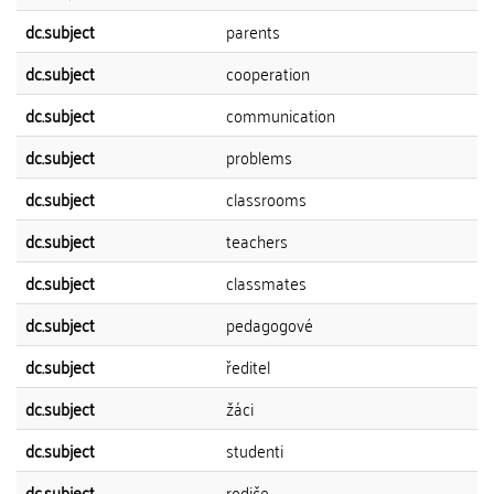
dc.subject
parents
dc.subject
cooperation
dc.subject
communication
dc.subject
problems
dc.subject
classrooms
dc.subject
teachers
dc.subject
classmates
dc.subject
pedagogové
dc.subject
ředitel
dc.subject
žáci
dc.subject
studenti
dc.subject
rodiče