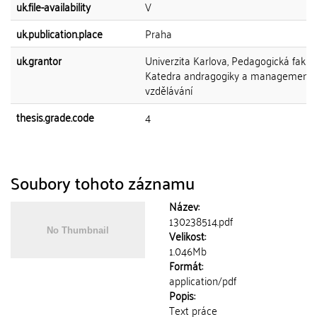
uk.file-availability
V
uk.publication.place
Praha
uk.grantor
Univerzita Karlova, Pedagogická fakult
Katedra andragogiky a management
vzdělávání
thesis.grade.code
4
Soubory tohoto záznamu
Název:
130238514.pdf
Velikost:
1.046Mb
Formát:
application/pdf
Popis:
Text práce