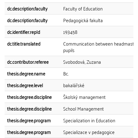
dc.description.faculty
Faculty of Education
dc.description.faculty
Pedagogická fakulta
dc.identifier.repId
193458
dc.title.translated
Communication between headmaster
pupils
dc.contributor.referee
Svobodová, Zuzana
thesis.degree.name
Bc.
thesis.degree.level
bakalářské
thesis.degree.discipline
Školský management
thesis.degree.discipline
School Management
thesis.degree.program
Specialization in Education
thesis.degree.program
Specializace v pedagogice