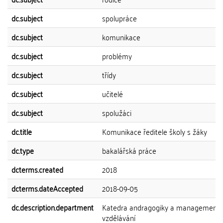
dc.subject
spolupráce
dc.subject
komunikace
dc.subject
problémy
dc.subject
třídy
dc.subject
učitelé
dc.subject
spolužáci
dc.title
Komunikace ředitele školy s žáky
dc.type
bakalářská práce
dcterms.created
2018
dcterms.dateAccepted
2018-09-05
dc.description.department
Katedra andragogiky a management
vzdělávání