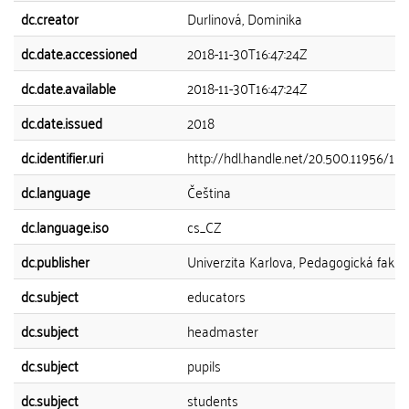
dc.creator
Durlinová, Dominika
dc.date.accessioned
2018-11-30T16:47:24Z
dc.date.available
2018-11-30T16:47:24Z
dc.date.issued
2018
dc.identifier.uri
http://hdl.handle.net/20.500.11956/10
dc.language
Čeština
dc.language.iso
cs_CZ
dc.publisher
Univerzita Karlova, Pedagogická fakul
dc.subject
educators
dc.subject
headmaster
dc.subject
pupils
dc.subject
students