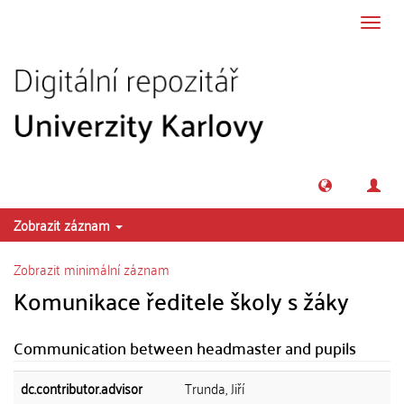
Přeskočit na obsah
Přepn
navig
Zobrazit záznam
Zobrazit minimální záznam
Komunikace ředitele školy s žáky
Communication between headmaster and pupils
dc.contributor.advisor
Trunda, Jiří