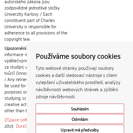
autorského zákona jsou
zodpovědné jednotlivé složky
Univerzity Karlovy. / Each
constituent part of Charles
University is responsible for
adherence to all provisions of the
copyright law.
Upozornění / Notice:
Získané
Používáme soubory cookies
informace nemohou být použity k
výdělečným účelům nebo vydávány
za studijní, vědeckou nebo jinou
Tyto webové stránky používají soubory
tvůrčí činnost jiné osoby než autora.
cookies a další sledovací nástroje s cílem
/ Any retrieved information shall not
vylepšení uživatelského prostředí, analýzy
be used for any commercial
návštěvnosti webových stránek a zjištění
purposes or claimed as results of
zdroje návštěvnosti.
studying, scientific or any other
creative activities of any person
Souhlasím
other than the author.
DSpace software
copyright © 2002-
Odmítám
2015
DuraSpace
Upravit mé předvolby