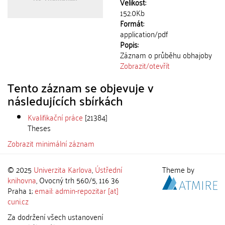
Velikost:
152.0Kb
Formát:
application/pdf
Popis:
Záznam o průběhu obhajoby
Zobrazit/
otevřít
Tento záznam se objevuje v
následujících sbírkách
Kvalifikační práce
[21384]
Theses
Zobrazit minimální záznam
© 2025
Univerzita Karlova
,
Ústřední
Theme by
knihovna
, Ovocný trh 560/5, 116 36
Praha 1;
email: admin-repozitar [at]
cuni.cz
Za dodržení všech ustanovení