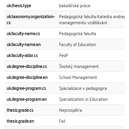
uk.thesis.type
bakalářská práce
uk.taxonomy.organization-
Pedagogická fakulta::Katedra andrago
cs
managementu vzdělávání
uk.faculty-name.cs
Pedagogická fakulta
uk.faculty-name.en
Faculty of Education
uk.faculty-abbr.cs
PedF
uk.degree-discipline.cs
Školský management
uk.degree-discipline.en
School Management
uk.degree-program.cs
Specializace v pedagogice
uk.degree-program.en
Specialization in Education
thesis.grade.cs
Neprospěl/a
thesis.grade.en
Fail