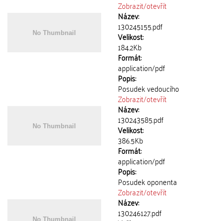
Zobrazit/
otevřít
Název:
130245155.pdf
Velikost:
184.2Kb
Formát:
application/pdf
Popis:
Posudek vedoucího
Zobrazit/
otevřít
Název:
130243585.pdf
Velikost:
386.5Kb
Formát:
application/pdf
Popis:
Posudek oponenta
Zobrazit/
otevřít
Název:
130246127.pdf