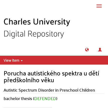
Skip to main content
Toggl
navig
View Item
Porucha autistického spektra u dětí
předškolního věku
Autistic Spectrum Disorder in Preschool Children
bachelor thesis (
DEFENDED
)