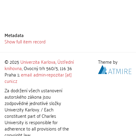
Metadata
Show full item record
© 2025
Univerzita Karlova
,
Ústřední
Theme by
knihovna
, Ovocný trh 560/5, 116 36
Praha 1;
email: admin-repozitar [at]
cuni.cz
Za dodržení všech ustanovení
autorského zákona jsou
zodpovědné jednotlivé složky
Univerzity Karlovy. / Each
constituent part of Charles
University is responsible for
adherence to all provisions of the
copyright law.