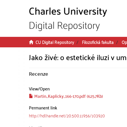
Skip to main content
CU Digital Repository
Filozofická fakulta
Op
Jako živé: o estetické iluzi v u
Recenze
View/
Open
Martin_Kaplicky_166-170.pdf (625.7Kb)
Permanent link
http://hdl.handle.net/20.500.11956/103920