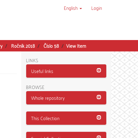
English
Login
ry
Ročník 2018
Číslo 58
View Item
LINKS
Useful links
BROWSE
Whole repository
This Collection