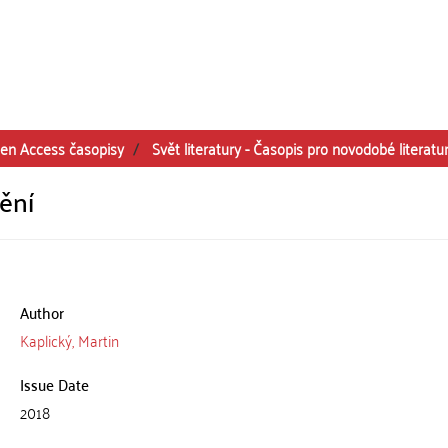
en Access časopisy
Svět literatury - Časopis pro novodobé literatu
mění
Author
Kaplický, Martin
Issue Date
2018