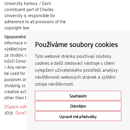
Univerzity Karlovy. / Each
constituent part of Charles
University is responsible for
adherence to all provisions of the
copyright law.
Upozornění / Notice:
Získané
Používáme soubory cookies
informace nemohou být použity k
výdělečným účelům nebo vydávány
za studijní, vědeckou nebo jinou
Tyto webové stránky používají soubory
tvůrčí činnost jiné osoby než autora.
cookies a další sledovací nástroje s cílem
/ Any retrieved information shall not
vylepšení uživatelského prostředí, analýzy
be used for any commercial
návštěvnosti webových stránek a zjištění
purposes or claimed as results of
zdroje návštěvnosti.
studying, scientific or any other
creative activities of any person
Souhlasím
other than the author.
DSpace software
copyright © 2002-
Odmítám
2015
DuraSpace
Upravit mé předvolby