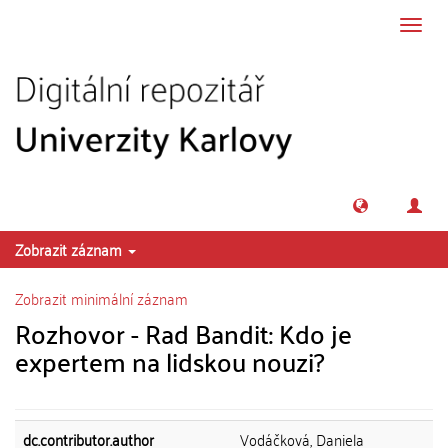
Přeskočit na obsah
Přepn
navig
Zobrazit záznam
Zobrazit minimální záznam
Rozhovor - Rad Bandit: Kdo je
expertem na lidskou nouzi?
dc.contributor.author
Vodáčková, Daniela