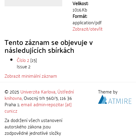
Velikost:
1016.Kb
Formát:
application/pdf
Zobrazit/
otevřít
Tento záznam se objevuje v
následujících sbírkách
Číslo 2
[15]
Issue 2
Zobrazit minimální záznam
© 2025
Univerzita Karlova
,
Ústřední
Theme by
knihovna
, Ovocný trh 560/5, 116 36
Praha 1;
email: admin-repozitar [at]
cuni.cz
Za dodržení všech ustanovení
autorského zákona jsou
zodpovědné jednotlivé složky