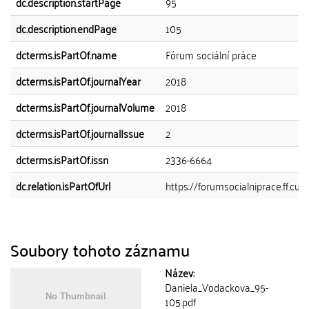
dc.description.startPage
95
dc.description.endPage
105
dcterms.isPartOf.name
Fórum sociální práce
dcterms.isPartOf.journalYear
2018
dcterms.isPartOf.journalVolume
2018
dcterms.isPartOf.journalIssue
2
dcterms.isPartOf.issn
2336-6664
dc.relation.isPartOfUrl
https://forumsocialniprace.ff.cuni
Soubory tohoto záznamu
Název:
Daniela_Vodackova_95-
105.pdf