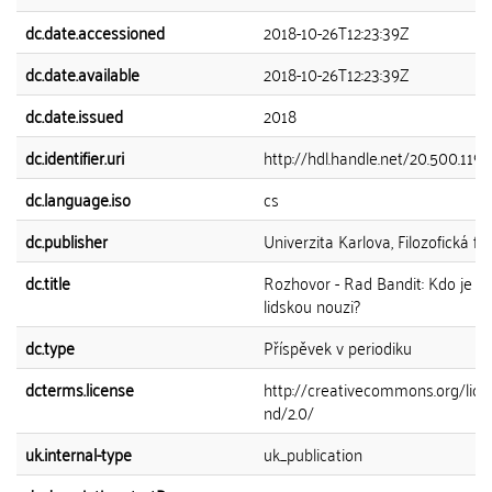
dc.date.accessioned
2018-10-26T12:23:39Z
dc.date.available
2018-10-26T12:23:39Z
dc.date.issued
2018
dc.identifier.uri
http://hdl.handle.net/20.500.11
dc.language.iso
cs
dc.publisher
Univerzita Karlova, Filozofická fa
dc.title
Rozhovor - Rad Bandit: Kdo je 
lidskou nouzi?
dc.type
Příspěvek v periodiku
dcterms.license
http://creativecommons.org/lice
nd/2.0/
uk.internal-type
uk_publication