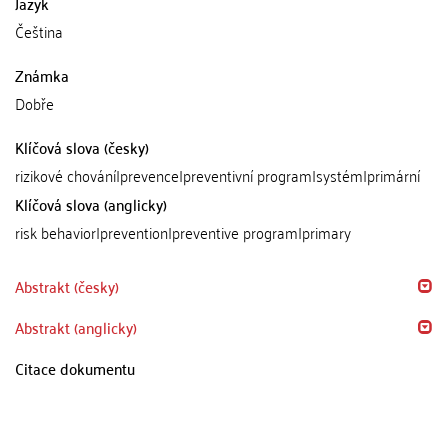
Jazyk
Čeština
Známka
Dobře
Klíčová slova (česky)
rizikové chování|prevence|preventivní program|systém|primární
Klíčová slova (anglicky)
risk behavior|prevention|preventive program|primary
Abstrakt (česky)
Abstrakt (anglicky)
Citace dokumentu