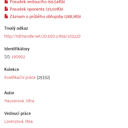
Posudek vedoucího (66.54Kb)
Posudek oponenta (35.00Kb)
Záznam o průběhu obhajoby (288.3Kb)
Trvalý odkaz
http://hdl.handle.net/20.500.11956/103220
Identifikátory
SIS:
190902
Kolekce
Kvalifikační práce
[25332]
Autor
Hauserová, Věra
Vedoucí práce
Lorenzová, Jitka