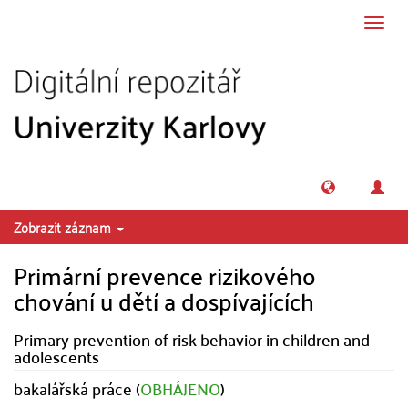
Přeskočit na obsah
Přepn
navig
Zobrazit záznam
Primární prevence rizikového
chování u dětí a dospívajících
Primary prevention of risk behavior in children and
adolescents
bakalářská práce (
OBHÁJENO
)