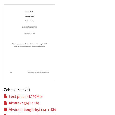
Zobrazit/
otevřít
Text práce (1.239Mb)
Abstrakt (341.4Kb)
Abstrakt (anglicky) (340.1Kb)