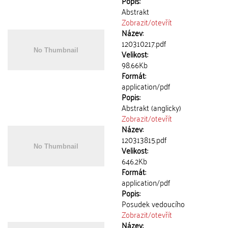
Popis:
Abstrakt
Zobrazit/
otevřít
Název:
120310217.pdf
Velikost:
98.66Kb
Formát:
application/pdf
Popis:
Abstrakt (anglicky)
Zobrazit/
otevřít
Název:
120313815.pdf
Velikost:
646.2Kb
Formát:
application/pdf
Popis:
Posudek vedoucího
Zobrazit/
otevřít
Název: