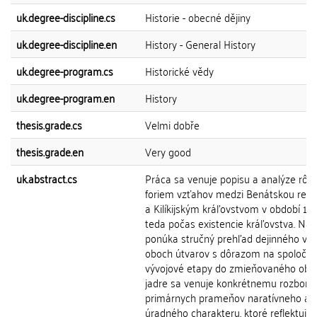
uk.degree-discipline.cs
Historie - obecné dějiny
uk.degree-discipline.en
History - General History
uk.degree-program.cs
Historické vědy
uk.degree-program.en
History
thesis.grade.cs
Velmi dobře
thesis.grade.en
Very good
uk.abstract.cs
Práca sa venuje popisu a analýze rôz
foriem vzťahov medzi Benátskou repu
a Kilíkijským kráľovstvom v období 119
teda počas existencie kráľovstva. Na
ponúka stručný prehľad dejinného výv
oboch útvarov s dôrazom na spoločn
vývojové etapy do zmieňovaného obdo
jadre sa venuje konkrétnemu rozboru
primárnych prameňov naratívneho a
úradného charakteru, ktoré reflektujú