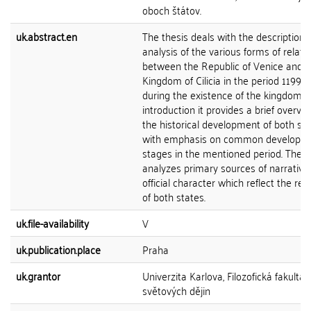
oboch štátov.
uk.abstract.en
The thesis deals with the description 
analysis of the various forms of relati
between the Republic of Venice and t
Kingdom of Cilicia in the period 1199-1
during the existence of the kingdom. I
introduction it provides a brief overvie
the historical development of both sta
with emphasis on common developm
stages in the mentioned period. The c
analyzes primary sources of narrative
official character which reflect the rel
of both states.
uk.file-availability
V
uk.publication.place
Praha
uk.grantor
Univerzita Karlova, Filozofická fakulta,
světových dějin