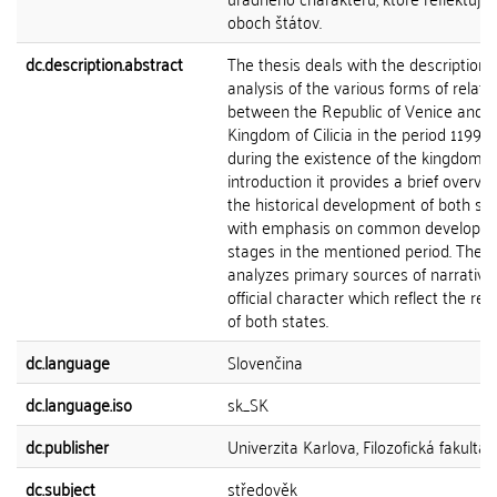
oboch štátov.
dc.description.abstract
The thesis deals with the description 
analysis of the various forms of relati
between the Republic of Venice and t
Kingdom of Cilicia in the period 1199-1
during the existence of the kingdom. I
introduction it provides a brief overvie
the historical development of both sta
with emphasis on common developm
stages in the mentioned period. The c
analyzes primary sources of narrative
official character which reflect the rel
of both states.
dc.language
Slovenčina
dc.language.iso
sk_SK
dc.publisher
Univerzita Karlova, Filozofická fakulta
dc.subject
středověk