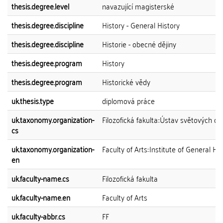
thesis.degree.level
navazující magisterské
thesis.degree.discipline
History - General History
thesis.degree.discipline
Historie - obecné dějiny
thesis.degree.program
History
thesis.degree.program
Historické vědy
uk.thesis.type
diplomová práce
uk.taxonomy.organization-
Filozofická fakulta::Ústav světových děj
cs
uk.taxonomy.organization-
Faculty of Arts::Institute of General Hi
en
uk.faculty-name.cs
Filozofická fakulta
uk.faculty-name.en
Faculty of Arts
uk.faculty-abbr.cs
FF