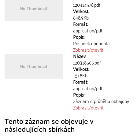
120314578.pdf
Velikost:
648.9Kb
Formát:
application/pdf
Popis:
Posudek oponenta
Zobrazit/
otevřít
Název:
120318566.pdf
Velikost:
151.8Kb
Formát:
application/pdf
Popis:
Záznam o průběhu obhajoby
Zobrazit/
otevřít
Tento záznam se objevuje v
následujících sbírkách