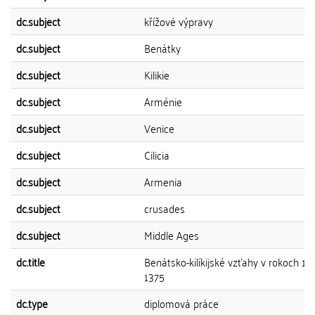
dc.subject
křížové výpravy
dc.subject
Benátky
dc.subject
Kilikie
dc.subject
Arménie
dc.subject
Venice
dc.subject
Cilicia
dc.subject
Armenia
dc.subject
crusades
dc.subject
Middle Ages
dc.title
Benátsko-kilíkijské vzťahy v rokoch 11
1375
dc.type
diplomová práce