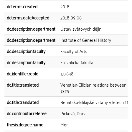
dcterms.created
2018
dcterms.dateAccepted
2018-09-06
dc.description.department
Ústav světových dějin
dc.description.department
Institute of General History
dc.description.faculty
Faculty of Arts
dc.description.faculty
Filozofická fakulta
dc.identifier.repId
177648
dc.title.translated
Venetian-Cilician relations between 11
1375
dc.title.translated
Benátsko-kilikijské vztahy v letech 119
dc.contributor.referee
Picková, Dana
thesis.degree.name
Mgr.