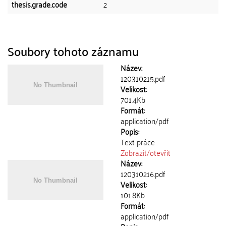
thesis.grade.code
2
Soubory tohoto záznamu
Název:
120310215.pdf
Velikost:
701.4Kb
Formát:
application/pdf
Popis:
Text práce
Zobrazit/
otevřít
Název:
120310216.pdf
Velikost:
101.8Kb
Formát:
application/pdf