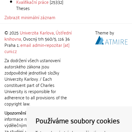
Kvalifikační práce
[25332]
Theses
Zobrazit minimální záznam
© 2025
Univerzita Karlova
,
Ústřední
Theme by
knihovna
, Ovocný trh 560/5, 116 36
Praha 1;
email: admin-repozitar [at]
cuni.cz
Za dodržení všech ustanovení
autorského zákona jsou
zodpovědné jednotlivé složky
Univerzity Karlovy. / Each
constituent part of Charles
University is responsible for
adherence to all provisions of the
copyright law.
Upozornění / Notice:
Získané
Používáme soubory cookies
informace nemohou být použity k
výdělečným účelům nebo vydávány
za studijní, vědeckou nebo jinou