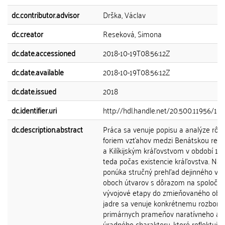
dc.contributor.advisor
Drška, Václav
dc.creator
Reseková, Simona
dc.date.accessioned
2018-10-19T08:56:12Z
dc.date.available
2018-10-19T08:56:12Z
dc.date.issued
2018
dc.identifier.uri
http://hdl.handle.net/20.500.11956/1
dc.description.abstract
Práca sa venuje popisu a analýze rôz
foriem vzťahov medzi Benátskou repu
a Kilíkijským kráľovstvom v období 119
teda počas existencie kráľovstva. Na
ponúka stručný prehľad dejinného výv
oboch útvarov s dôrazom na spoločn
vývojové etapy do zmieňovaného obdo
jadre sa venuje konkrétnemu rozboru
primárnych prameňov naratívneho a
úradného charakteru, ktoré reflektujú