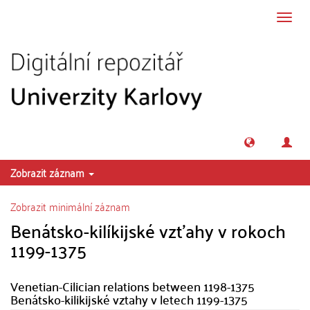
Přeskočit na obsah
Přepn
navig
Zobrazit záznam
Zobrazit minimální záznam
Benátsko-kilíkijské vzťahy v rokoch
1199-1375
Venetian-Cilician relations between 1198-1375
Benátsko-kilikijské vztahy v letech 1199-1375