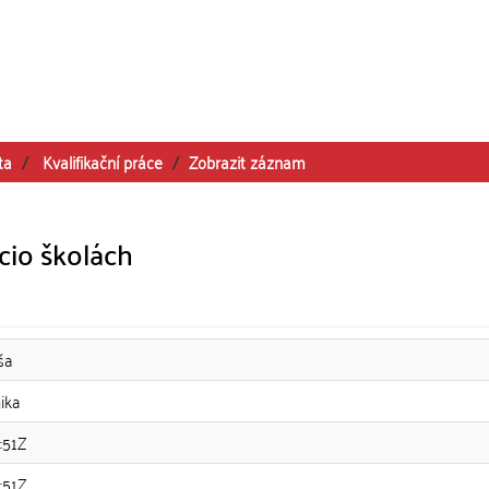
ta
Kvalifikační práce
Zobrazit záznam
cio školách
ša
ika
:51Z
:51Z