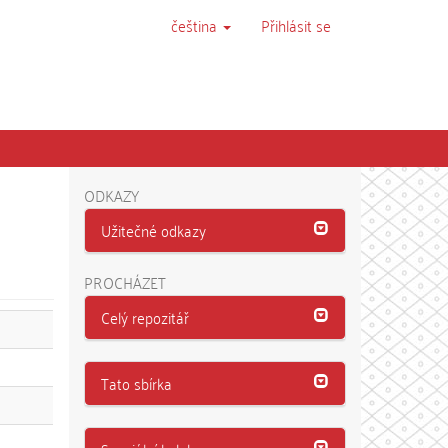
čeština
Přihlásit se
ODKAZY
Užitečné odkazy
PROCHÁZET
Celý repozitář
Tato sbírka