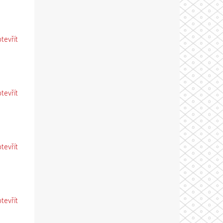
otevřít
otevřít
otevřít
otevřít