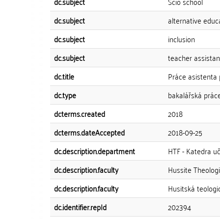
dc.subject
Scio school
dc.subject
alternative educ
dc.subject
inclusion
dc.subject
teacher assista
dc.title
Práce asistenta
dc.type
bakalářská prác
dcterms.created
2018
dcterms.dateAccepted
2018-09-25
dc.description.department
HTF - Katedra uči
dc.description.faculty
Hussite Theologi
dc.description.faculty
Husitská teologi
dc.identifier.repId
202394