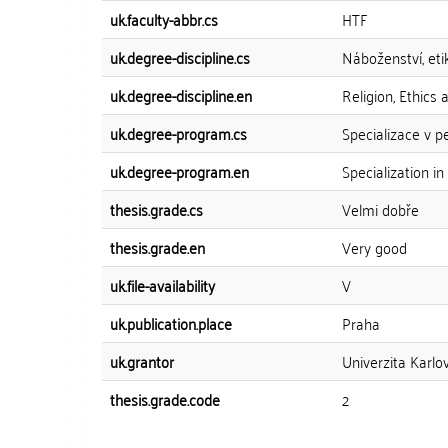
uk.faculty-abbr.cs
HTF
uk.degree-discipline.cs
Náboženství, eti
uk.degree-discipline.en
Religion, Ethics
uk.degree-program.cs
Specializace v 
uk.degree-program.en
Specialization i
thesis.grade.cs
Velmi dobře
thesis.grade.en
Very good
uk.file-availability
V
uk.publication.place
Praha
uk.grantor
Univerzita Karlov
thesis.grade.code
2