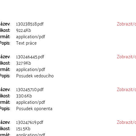
ázev:
130238518.pdf
Zobrazit/
ikost:
922.4Kb
rmát:
application/pdf
Popis:
Text práce
ázev:
130246445.pdf
Zobrazit/
ikost:
327.9Kb
rmát:
application/pdf
Popis:
Posudek vedoucího
ázev:
130245710.pdf
Zobrazit/
ikost:
330.6Kb
rmát:
application/pdf
Popis:
Posudek oponenta
ázev:
130247619.pdf
Zobrazit/
ikost:
151.5Kb
rmát:
application/pdf