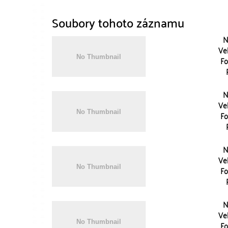
Soubory tohoto záznamu
N
Vel
Fo
N
Vel
Fo
N
Vel
Fo
N
Vel
Fo