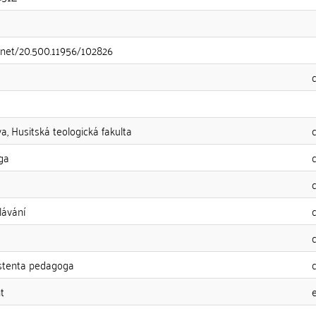
e.net/20.500.11956/102826
a, Husitská teologická fakulta
ga
lávání
stenta pedagoga
t