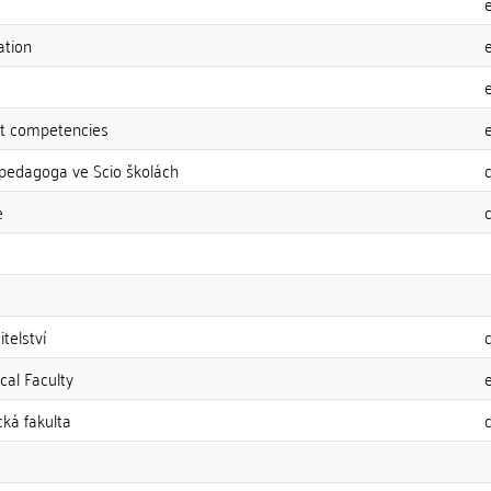
ation
nt competencies
 pedagoga ve Scio školách
e
telství
cal Faculty
cká fakulta