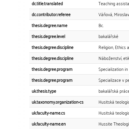
dc.title.translated
Teaching assista
dc.contributor.referee
Váňová, Mirosla
thesis.degree.name
Bc.
thesis.degree.level
bakalářské
thesis.degree.discipline
Religion, Ethics
thesis.degree.discipline
Náboženství, eti
thesis.degree.program
Specialization i
thesis.degree.program
Specializace v 
uk.thesis.type
bakalářská prác
uk.taxonomy.organization-cs
Husitská teologic
uk.faculty-name.cs
Husitská teologi
uk.faculty-name.en
Hussite Theologi