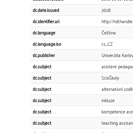
dc.date.issued
2018
dc.identifier.uri
http://hdl.handl
dc.language
Čeština
dc.language.iso
cs_CZ
dc.publisher
Univerzita Karlov
dc.subject
asistent pedago
dc.subject
ScioŠkoly
dc.subject
alternativní vzdě
dc.subject
inkluze
dc.subject
kompetence asi
dc.subject
teaching assisan