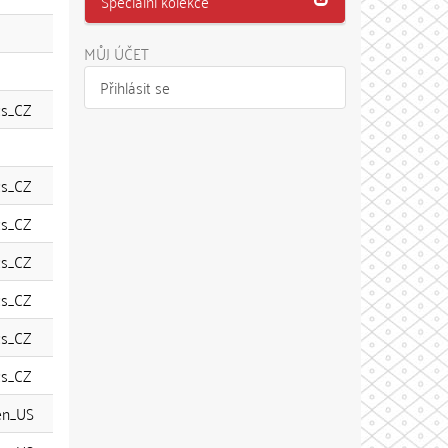
Speciální kolekce
MŮJ ÚČET
Přihlásit se
cs_CZ
cs_CZ
cs_CZ
cs_CZ
cs_CZ
cs_CZ
cs_CZ
en_US