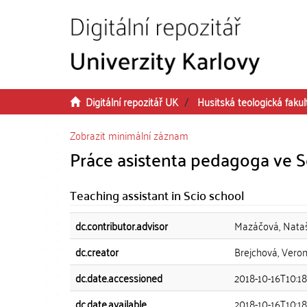
Přeskočit na obsah
Digitální repozitář UK
Husitská teologická fakul
Zobrazit minimální záznam
Práce asistenta pedagoga ve S
Teaching assistant in Scio school
dc.contributor.advisor
Mazáčová, Nata
dc.creator
Brejchová, Veron
dc.date.accessioned
2018-10-16T10:18
dc.date.available
2018-10-16T10:18