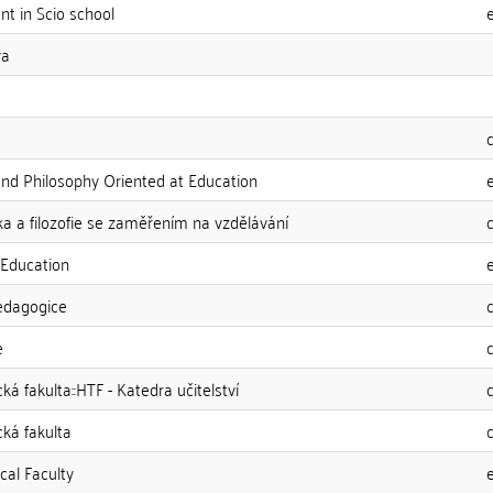
nt in Scio school
va
 and Philosophy Oriented at Education
ka a filozofie se zaměřením na vzdělávání
n Education
pedagogice
e
ká fakulta::HTF - Katedra učitelství
cká fakulta
cal Faculty