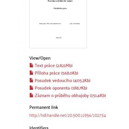
View/
Open
Text práce (2.821Mb)
Příloha práce (568.0Kb)
Posudek vedoucího (405.2Kb)
Posudek oponenta (188.7Kb)
Záznam o průběhu obhajoby (151.4Kb)
Permanent link
http://hdl.handle.net/20.500.11956/102734
Identifiers