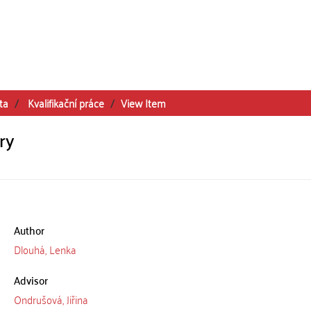
ta
Kvalifikační práce
View Item
ry
Author
Dlouhá, Lenka
Advisor
Ondrušová, Jiřina