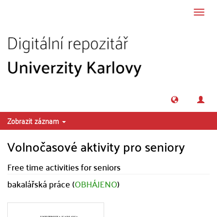
Přeskočit na obsah
Přepn
navig
Zobrazit záznam
Volnočasové aktivity pro seniory
Free time activities for seniors
bakalářská práce (
OBHÁJENO
)