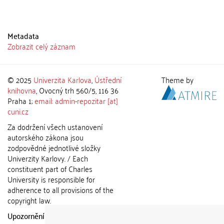
Metadata
Zobrazit celý záznam
© 2025
Univerzita Karlova
,
Ústřední
Theme by
knihovna
, Ovocný trh 560/5, 116 36
Praha 1;
email: admin-repozitar [at]
cuni.cz
Za dodržení všech ustanovení
autorského zákona jsou
zodpovědné jednotlivé složky
Univerzity Karlovy. / Each
constituent part of Charles
University is responsible for
adherence to all provisions of the
copyright law.
Upozornění / Notice:
Získané