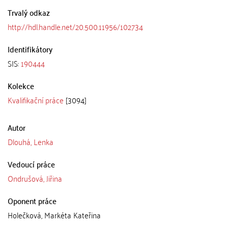
Trvalý odkaz
http://hdl.handle.net/20.500.11956/102734
Identifikátory
SIS:
190444
Kolekce
Kvalifikační práce
[3094]
Autor
Dlouhá, Lenka
Vedoucí práce
Ondrušová, Jiřina
Oponent práce
Holečková, Markéta Kateřina