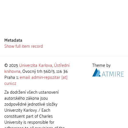
Metadata
Show full item record
© 2025
Univerzita Karlova
,
Ústřední
Theme by
knihovna
, Ovocný trh 560/5, 116 36
Praha 1;
email: admin-repozitar [at]
cuni.cz
Za dodržení všech ustanovení
autorského zákona jsou
zodpovědné jednotlivé složky
Univerzity Karlovy. / Each
constituent part of Charles
University is responsible for
adherence to all provisions of the