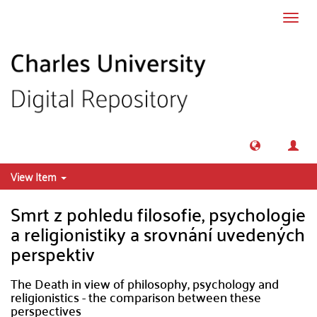
Skip to main content
Toggl
navig
View Item
Smrt z pohledu filosofie, psychologie
a religionistiky a srovnání uvedených
perspektiv
The Death in view of philosophy, psychology and
religionistics - the comparison between these
perspectives