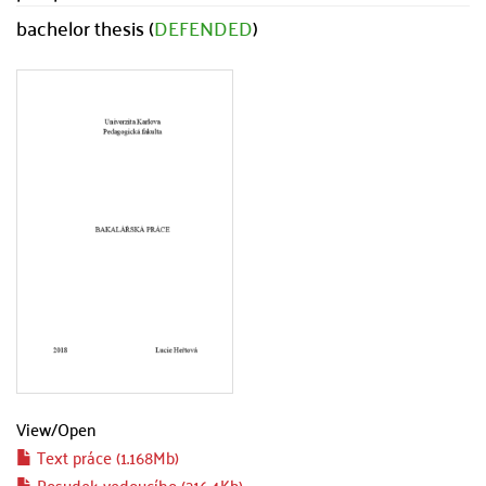
bachelor thesis (
DEFENDED
)
View/
Open
Text práce (1.168Mb)
Posudek vedoucího (216.4Kb)