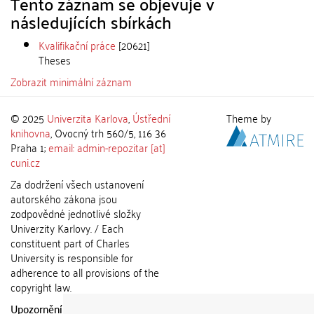
Tento záznam se objevuje v
následujících sbírkách
Kvalifikační práce
[20621]
Theses
Zobrazit minimální záznam
© 2025
Univerzita Karlova
,
Ústřední
Theme by
knihovna
, Ovocný trh 560/5, 116 36
Praha 1;
email: admin-repozitar [at]
cuni.cz
Za dodržení všech ustanovení
autorského zákona jsou
zodpovědné jednotlivé složky
Univerzity Karlovy. / Each
constituent part of Charles
University is responsible for
adherence to all provisions of the
copyright law.
Upozornění / Notice:
Získané