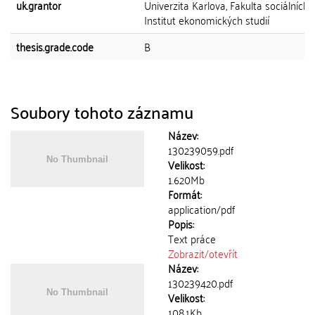
uk.grantor
Univerzita Karlova, Fakulta sociálních 
Institut ekonomických studií
thesis.grade.code
B
Soubory tohoto záznamu
Název:
130239059.pdf
Velikost:
1.620Mb
Formát:
application/pdf
Popis:
Text práce
Zobrazit/
otevřít
Název:
130239420.pdf
Velikost:
108.1Kb