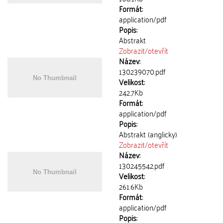
Formát:
application/pdf
Popis:
Abstrakt
Zobrazit/
otevřít
Název:
130239070.pdf
Velikost:
242.7Kb
Formát:
application/pdf
Popis:
Abstrakt (anglicky)
Zobrazit/
otevřít
Název:
130245542.pdf
Velikost:
261.6Kb
Formát:
application/pdf
Popis: