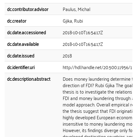
dc.contributor.advisor
Paulus, Michal
dc.creator
Gjika, Rubi
dc.date.accessioned
2018-10-10T16:54:17Z
dc.date.available
2018-10-10T16:54:17Z
dc.date.issued
2018
dc.identifier.uri
http://hdl.handle.net/20.500.11956/10
dc.description.abstract
Does money laundering determine th
direction of FDI? Rubi Gjika The goal of
thesis is to investigate the relationshi
FDI and money laundering through a G
model approach. Overall empirical resu
the thesis suggest that FDI originatin
highly developed European economie
insensitive to money laundering motiv
However, its findings diverge only for
developed destination countries and 