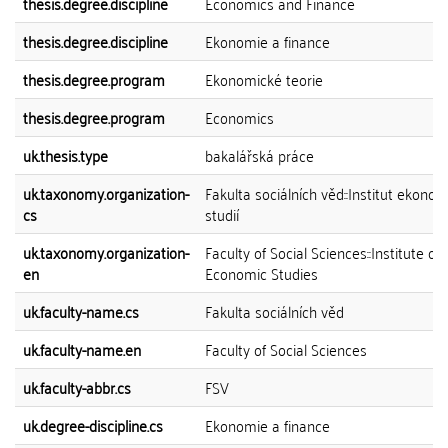
thesis.degree.discipline
Economics and Finance
thesis.degree.discipline
Ekonomie a finance
thesis.degree.program
Ekonomické teorie
thesis.degree.program
Economics
uk.thesis.type
bakalářská práce
uk.taxonomy.organization-
Fakulta sociálních věd::Institut ekono
cs
studií
uk.taxonomy.organization-
Faculty of Social Sciences::Institute of
en
Economic Studies
uk.faculty-name.cs
Fakulta sociálních věd
uk.faculty-name.en
Faculty of Social Sciences
uk.faculty-abbr.cs
FSV
uk.degree-discipline.cs
Ekonomie a finance