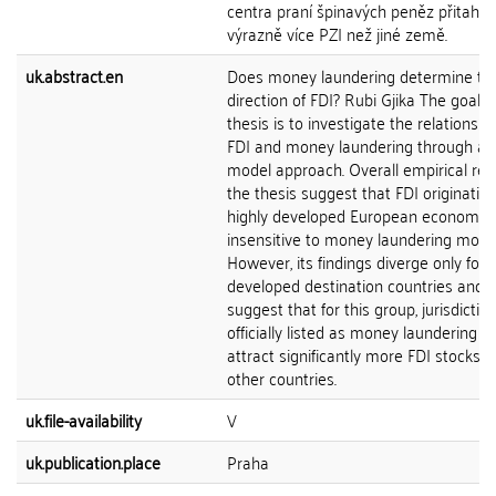
centra praní špinavých peněz přitahují
výrazně více PZI než jiné země.
uk.abstract.en
Does money laundering determine th
direction of FDI? Rubi Gjika The goal of
thesis is to investigate the relationshi
FDI and money laundering through a G
model approach. Overall empirical resu
the thesis suggest that FDI originatin
highly developed European economie
insensitive to money laundering motiv
However, its findings diverge only for
developed destination countries and 
suggest that for this group, jurisdictio
officially listed as money laundering c
attract significantly more FDI stocks 
other countries.
uk.file-availability
V
uk.publication.place
Praha