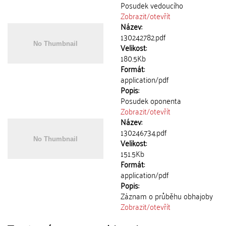
Posudek vedoucího
Zobrazit/
otevřít
Název:
130242782.pdf
Velikost:
180.5Kb
Formát:
application/pdf
Popis:
Posudek oponenta
Zobrazit/
otevřít
Název:
130246734.pdf
Velikost:
151.5Kb
Formát:
application/pdf
Popis:
Záznam o průběhu obhajoby
Zobrazit/
otevřít