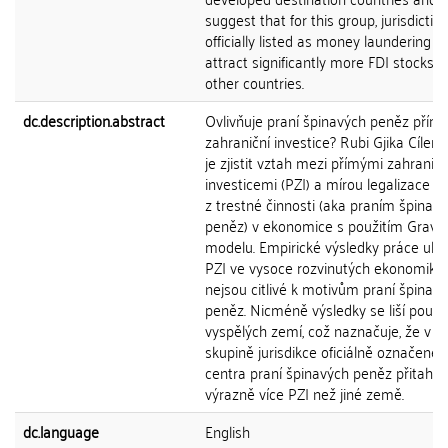
suggest that for this group, jurisdictio
officially listed as money laundering c
attract significantly more FDI stocks 
other countries.
dc.description.abstract
Ovlivňuje praní špinavých peněz přím
zahraniční investice? Rubi Gjika Cílem
je zjistit vztah mezi přímými zahranič
investicemi (PZI) a mírou legalizace v
z trestné činnosti (aka praním špinav
peněz) v ekonomice s použitím Gravit
modelu. Empirické výsledky práce ukaz
PZI ve vysoce rozvinutých ekonomiká
nejsou citlivé k motivům praní špinav
peněz. Nicméně výsledky se liší pouze
vyspělých zemí, což naznačuje, že v t
skupině jurisdikce oficiálně označené 
centra praní špinavých peněz přitahují
výrazně více PZI než jiné země.
dc.language
English