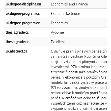
uk.degree-discipline.en
Economics and Finance
uk.degree-program.cs
Ekonomické teorie
uk.degree-program.en
Economics
thesis.grade.cs
Výborně
thesis.grade.en
Excellent
uk.abstract.cs
Ovlivňuje praní špinavých peněz přím
zahraniční investice? Rubi Gjika Cílem
je zjistit vztah mezi přímými zahranič
investicemi (PZI) a mírou legalizace v
z trestné činnosti (aka praním špinav
peněz) v ekonomice s použitím Gravit
modelu. Empirické výsledky práce ukaz
PZI ve vysoce rozvinutých ekonomiká
nejsou citlivé k motivům praní špinav
peněz. Nicméně výsledky se liší pouze
vyspělých zemí, což naznačuje, že v t
skupině jurisdikce oficiálně označené 