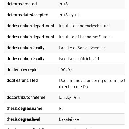
dcterms.created
2018
dcterms.dateAccepted
2018-09-10
dc.description.department
Institut ekonomických studií
dc.description.department
Institute of Economic Studies
dc.description.faculty
Faculty of Social Sciences
dc.description.faculty
Fakulta sociálních věd
dc.identifier.repId
190797
dc.title.translated
Does money laundering determine th
direction of FDI?
dc.contributor.referee
Janský, Petr
thesis.degree.name
Bc.
thesis.degree.level
bakalářské