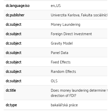
dc.language.iso
en_US
dc.publisher
Univerzita Karlova, Fakulta sociálních 
dc.subject
Money Laundering
dc.subject
Foreign Direct Investment
dc.subject
Gravity Model
dc.subject
Panel Data
dc.subject
Fixed Effects
dc.subject
Random Effects
dc.subject
OLS
dc.title
Does money laundering determine th
direction of FDI?
dc.type
bakalářská práce