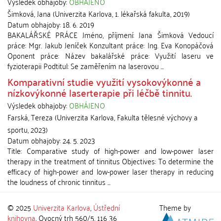
Výsledek obhajoby:
OBHÁJENO
Šimková, Jana
(
Univerzita Karlova, 1. lékařská fakulta
,
2019
)
Datum obhajoby:
18. 6. 2019
BAKALÁŘSKÉ PRÁCE Jméno, příjmení: Jana Šimková Vedoucí
práce: Mgr. Jakub Jeníček Konzultant práce: Ing. Eva Konopáčová
Oponent práce: Název bakalářské práce: Využití laseru ve
fyzioterapii Podtitul: Se zaměřením na laserovou ...
Komparativní studie využití vysokovýkonné a
nízkovýkonné laserterapie při léčbě tinnitu.
Výsledek obhajoby:
OBHÁJENO
Farská, Tereza
(
Univerzita Karlova, Fakulta tělesné výchovy a
sportu
,
2023
)
Datum obhajoby:
24. 5. 2023
Title: Comparative study of high-power and low-power laser
therapy in the treatment of tinnitus Objectives: To determine the
efficacy of high-power and low-power laser therapy in reducing
the loudness of chronic tinnitus ...
© 2025
Univerzita Karlova
,
Ústřední
Theme by
knihovna
, Ovocný trh 560/5, 116 36