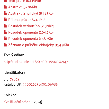
Text práce (6.415Mb)
Abstrakt (57.06Kb)
Abstrakt (anglicky) (8.483Kb)
Příloha práce (6.743Mb)
Posudek vedoucího (213.9Kb)
Posudek oponenta (204.9Kb)
Posudek oponenta (138.9Kb)
Záznam o průběhu obhajoby (154.9Kb)
Trvalý odkaz
http://hdl.handle.net/20.500.11956/102147
Identifikátory
SIS:
73863
Katalog UK:
990022031400106986
Kolekce
Kvalifikační práce
[12374]