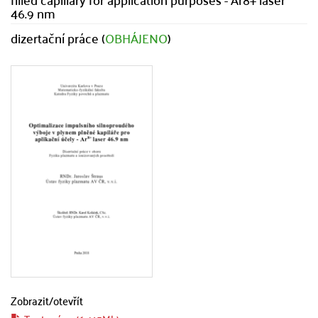
46.9 nm
dizertační práce (
OBHÁJENO
)
Zobrazit/
otevřít