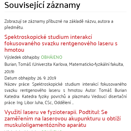
Související záznamy
Zobrazují se záznamy příbuzné na základě názvu, autora a
předmětu.
Spektroskopické studium interakcí
fokusovaného svazku rentgenového laseru s
hmotou
Výsledek obhajoby:
OBHÁJENO
Burian, Tomáš
(
Univerzita Karlova, Matematicko-fyzikální fakulta
,
2019
)
Datum obhajoby:
26. 9. 2019
Název práce: Spektroskopické studium interakcí fokusovaného
svazku rentgenového laseru s hmotou Autor: Tomáš Burian
Katedra: Katedra fyziky povrchů a plazmatu Vedoucí disertační
práce: Ing. Libor Juha, CSc., Oddělení ...
Využití laseru ve fyzioterapii. Podtitul: Se
zaměřením na laserovou akupunkturu u obtíží
muskuloligamentózního aparátu