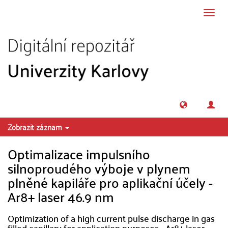
Přeskočit na obsah
Přepn
navig
Zobrazit záznam
Optimalizace impulsního
silnoproudého výboje v plynem
plněné kapiláře pro aplikační účely -
Ar8+ laser 46.9 nm
Optimization of a high current pulse discharge in gas
filled capillary for application purposes - Ar8+ laser