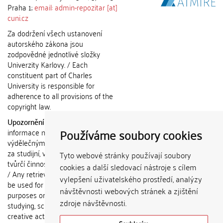
Praha 1;
email: admin-repozitar [at]
cuni.cz
Za dodržení všech ustanovení
autorského zákona jsou
zodpovědné jednotlivé složky
Univerzity Karlovy. / Each
constituent part of Charles
University is responsible for
adherence to all provisions of the
copyright law.
Upozornění / Notice:
Získané
Používáme soubory cookies
informace nemohou být použity k
výdělečným účelům nebo vydávány
za studijní, vědeckou nebo jinou
Tyto webové stránky používají soubory
tvůrčí činnost jiné osoby než autora.
cookies a další sledovací nástroje s cílem
/ Any retrieved information shall not
vylepšení uživatelského prostředí, analýzy
be used for any commercial
návštěvnosti webových stránek a zjištění
purposes or claimed as results of
zdroje návštěvnosti.
studying, scientific or any other
creative activities of any person