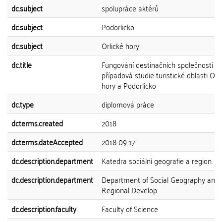
dc.subject
spolupráce aktérů
dc.subject
Podorlicko
dc.subject
Orlické hory
dc.title
Fungování destinačních společností v 
případová studie turistické oblasti Orl
hory a Podorlicko
dc.type
diplomová práce
dcterms.created
2018
dcterms.dateAccepted
2018-09-17
dc.description.department
Katedra sociální geografie a region. ro
dc.description.department
Department of Social Geography and
Regional Develop.
dc.description.faculty
Faculty of Science