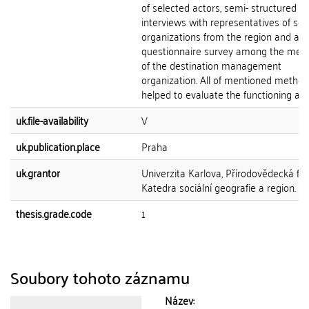
of selected actors, semi- structured
interviews with representatives of sel
organizations from the region and a
questionnaire survey among the me
of the destination management
organization. All of mentioned metho
helped to evaluate the functioning and 
uk.file-availability
V
uk.publication.place
Praha
uk.grantor
Univerzita Karlova, Přírodovědecká fak
Katedra sociální geografie a region. ro
thesis.grade.code
1
Soubory tohoto záznamu
Název: