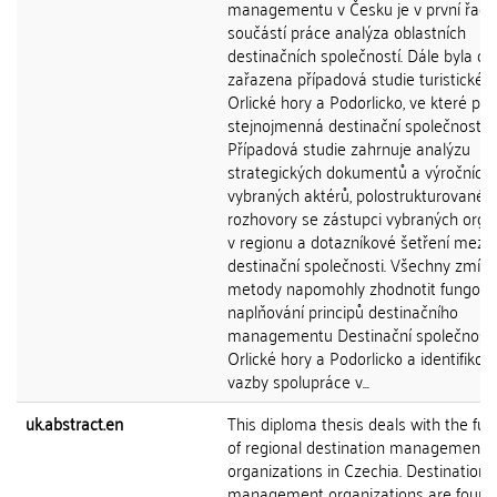
managementu v Česku je v první řadě
součástí práce analýza oblastních
destinačních společností. Dále byla do
zařazena případová studie turistické o
Orlické hory a Podorlicko, ve které pů
stejnojmenná destinační společnost.
Případová studie zahrnuje analýzu
strategických dokumentů a výročních
vybraných aktérů, polostrukturované
rozhovory se zástupci vybraných orga
v regionu a dotazníkové šetření mezi 
destinační společnosti. Všechny zmín
metody napomohly zhodnotit fungová
naplňování principů destinačního
managementu Destinační společnosti
Orlické hory a Podorlicko a identifikov
vazby spolupráce v...
uk.abstract.en
This diploma thesis deals with the fun
of regional destination management
organizations in Czechia. Destination
management organizations are found