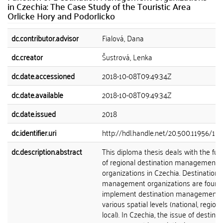
in Czechia: The Case Study of the Touristic Area
Orlicke Hory and Podorlicko
dc.contributor.advisor
Fialová, Dana
dc.creator
Šustrová, Lenka
dc.date.accessioned
2018-10-08T09:49:34Z
dc.date.available
2018-10-08T09:49:34Z
dc.date.issued
2018
dc.identifier.uri
http://hdl.handle.net/20.500.11956/10
dc.description.abstract
This diploma thesis deals with the fun
of regional destination management
organizations in Czechia. Destination
management organizations are found
implement destination management 
various spatial levels (national, regiona
local). In Czechia, the issue of destinat