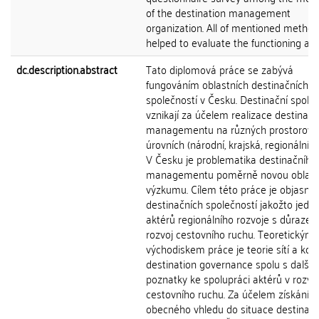
of the destination management
organization. All of mentioned metho
helped to evaluate the functioning and 
dc.description.abstract
Tato diplomová práce se zabývá
fungováním oblastních destinačních
společností v Česku. Destinační spole
vznikají za účelem realizace destinačn
managementu na různých prostorový
úrovních (národní, krajská, regionální, lo
V Česku je problematika destinačního
managementu poměrně novou oblast
výzkumu. Cílem této práce je objasnit r
destinačních společností jakožto jedn
aktérů regionálního rozvoje s důraze
rozvoj cestovního ruchu. Teoretickým
východiskem práce je teorie sítí a kon
destination governance spolu s dalším
poznatky ke spolupráci aktérů v rozvoj
cestovního ruchu. Za účelem získání
obecného vhledu do situace destinač