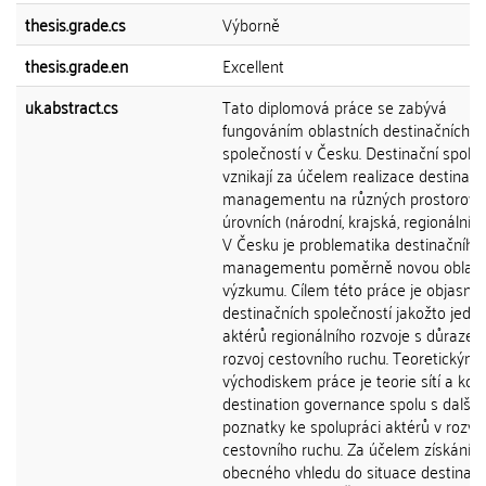
thesis.grade.cs
Výborně
thesis.grade.en
Excellent
uk.abstract.cs
Tato diplomová práce se zabývá
fungováním oblastních destinačních
společností v Česku. Destinační spole
vznikají za účelem realizace destinačn
managementu na různých prostorový
úrovních (národní, krajská, regionální, lo
V Česku je problematika destinačního
managementu poměrně novou oblast
výzkumu. Cílem této práce je objasnit r
destinačních společností jakožto jedn
aktérů regionálního rozvoje s důraze
rozvoj cestovního ruchu. Teoretickým
východiskem práce je teorie sítí a kon
destination governance spolu s dalším
poznatky ke spolupráci aktérů v rozvoj
cestovního ruchu. Za účelem získání
obecného vhledu do situace destinač