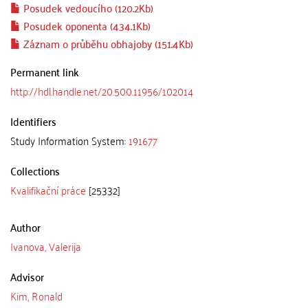
Posudek vedoucího (120.2Kb)
Posudek oponenta (434.1Kb)
Záznam o průběhu obhajoby (151.4Kb)
Permanent link
http://hdl.handle.net/20.500.11956/102014
Identifiers
Study Information System:
191677
Collections
Kvalifikační práce
[25332]
Author
Ivanova, Valerija
Advisor
Kim, Ronald