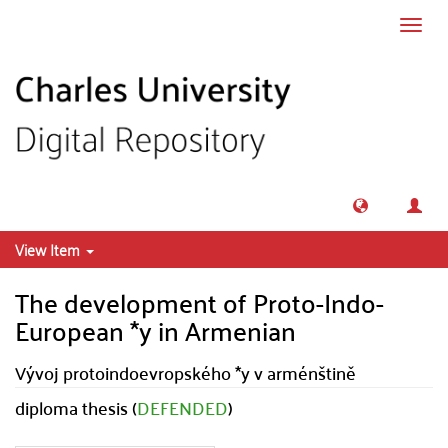
Skip to main content
Toggl
navig
View Item
The development of Proto-Indo-
European *y in Armenian
Vývoj protoindoevropského *y v arménštině
diploma thesis (
DEFENDED
)