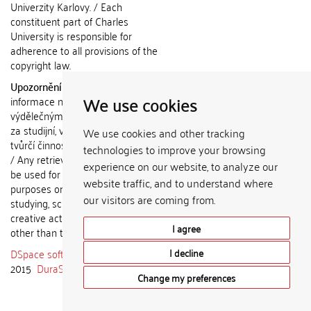
Univerzity Karlovy. / Each
constituent part of Charles
University is responsible for
adherence to all provisions of the
copyright law.
Upozornění / Notice:
Získané
We use cookies
informace nemohou být použity k
výdělečným účelům nebo vydávány
za studijní, vědeckou nebo jinou
We use cookies and other tracking
tvůrčí činnost jiné osoby než autora.
technologies to improve your browsing
/ Any retrieved information shall not
experience on our website, to analyze our
be used for any commercial
website traffic, and to understand where
purposes or claimed as results of
our visitors are coming from.
studying, scientific or any other
creative activities of any person
I agree
other than the author.
DSpace software
copyright © 2002-
I decline
2015
DuraSpace
Change my preferences