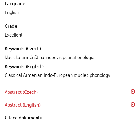
Language
English
Grade
Excellent
Keywords (Czech)
klasická arménština|indoevropština|fonologie
Keywords (English)
Classical Armenian|Indo-European studies|phonology
Abstract (Czech)
Abstract (English)
Citace dokumentu