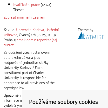
Kvalifikační práce
[12374]
Theses
Zobrazit minimální záznam
© 2025
Univerzita Karlova
,
Ústřední
Theme by
knihovna
, Ovocný trh 560/5, 116 36
Praha 1;
email: admin-repozitar [at]
cuni.cz
Za dodržení všech ustanovení
autorského zákona jsou
zodpovědné jednotlivé složky
Univerzity Karlovy. / Each
constituent part of Charles
University is responsible for
adherence to all provisions of the
copyright law.
Upozornění / Notice:
Získané
Používáme soubory cookies
informace nemohou být použity k
výdělečným účelům nebo vydávány