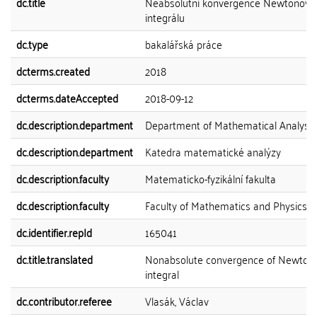
dc.title
Neabsolutní konvergence Newtonova
integrálu
dc.type
bakalářská práce
dcterms.created
2018
dcterms.dateAccepted
2018-09-12
dc.description.department
Department of Mathematical Analysis
dc.description.department
Katedra matematické analýzy
dc.description.faculty
Matematicko-fyzikální fakulta
dc.description.faculty
Faculty of Mathematics and Physics
dc.identifier.repId
165041
dc.title.translated
Nonabsolute convergence of Newton
integral
dc.contributor.referee
Vlasák, Václav