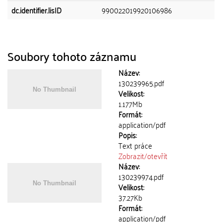
dc.identifier.lisID
990022019920106986
Soubory tohoto záznamu
Název:
130239965.pdf
Velikost:
1.177Mb
Formát:
application/pdf
Popis:
Text práce
Zobrazit/
otevřít
Název:
130239974.pdf
Velikost:
37.27Kb
Formát:
application/pdf