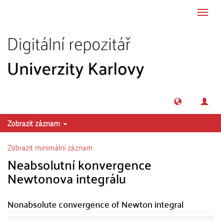
Přeskočit na obsah
Přepn
navig
Zobrazit záznam
Zobrazit minimální záznam
Neabsolutní konvergence
Newtonova integrálu
Nonabsolute convergence of Newton integral