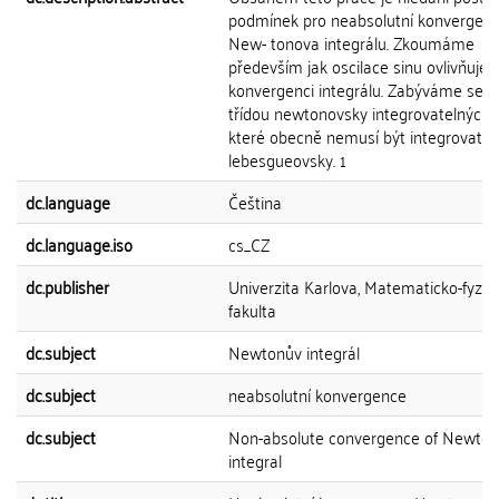
podmínek pro neabsolutní konvergenc
New- tonova integrálu. Zkoumáme
především jak oscilace sinu ovlivňuje
konvergenci integrálu. Zabýváme se t
třídou newtonovsky integrovatelných f
které obecně nemusí být integrovatel
lebesgueovsky. 1
dc.language
Čeština
dc.language.iso
cs_CZ
dc.publisher
Univerzita Karlova, Matematicko-fyziká
fakulta
dc.subject
Newtonův integrál
dc.subject
neabsolutní konvergence
dc.subject
Non-absolute convergence of Newton
integral