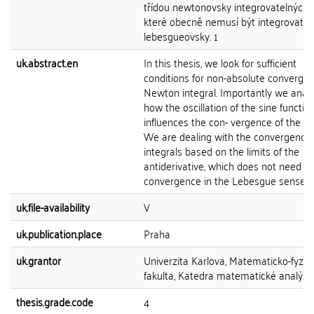
třídou newtonovsky integrovatelných f
které obecně nemusí být integrovatel
lebesgueovsky. 1
uk.abstract.en
In this thesis, we look for sufficient
conditions for non-absolute convergen
Newton integral. Importantly we anal
how the oscillation of the sine functio
influences the con- vergence of the int
We are dealing with the convergence 
integrals based on the limits of the
antiderivative, which does not need to
convergence in the Lebesgue sense. 1
uk.file-availability
V
uk.publication.place
Praha
uk.grantor
Univerzita Karlova, Matematicko-fyziká
fakulta, Katedra matematické analýzy
thesis.grade.code
4