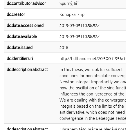
dc.contributor.advisor
Spurný, Jiří
dc.creator
Konopka, Filip
dc.date.accessioned
2019-03-05T10:58:52Z
dc.date.available
2019-03-05T10:58:52Z
dc.date.issued
2018
dc.identifier.uri
http://hdl.handle.net/20.500.11956/10
dc.description.abstract
In this thesis, we look for sufficient
conditions for non-absolute convergen
Newton integral. Importantly we anal
how the oscillation of the sine functio
influences the con- vergence of the int
We are dealing with the convergence 
integrals based on the limits of the
antiderivative, which does not need to
convergence in the Lebesgue sense. 1
dc.description.abstract
Obsahem této práce je hledání postač