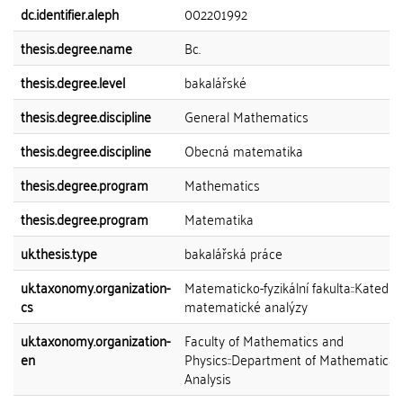
dc.identifier.aleph
002201992
thesis.degree.name
Bc.
thesis.degree.level
bakalářské
thesis.degree.discipline
General Mathematics
thesis.degree.discipline
Obecná matematika
thesis.degree.program
Mathematics
thesis.degree.program
Matematika
uk.thesis.type
bakalářská práce
uk.taxonomy.organization-
Matematicko-fyzikální fakulta::Katedra
cs
matematické analýzy
uk.taxonomy.organization-
Faculty of Mathematics and
en
Physics::Department of Mathematical
Analysis