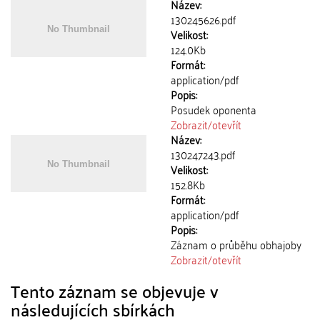
Název:
130245626.pdf
Velikost:
124.0Kb
Formát:
application/pdf
Popis:
Posudek oponenta
Zobrazit/
otevřít
Název:
130247243.pdf
Velikost:
152.8Kb
Formát:
application/pdf
Popis:
Záznam o průběhu obhajoby
Zobrazit/
otevřít
Tento záznam se objevuje v
následujících sbírkách