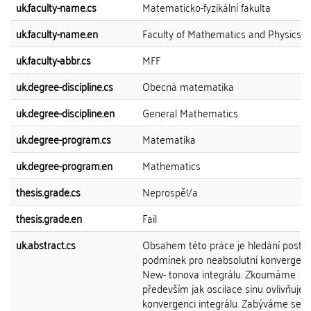
uk.faculty-name.cs
Matematicko-fyzikální fakulta
uk.faculty-name.en
Faculty of Mathematics and Physics
uk.faculty-abbr.cs
MFF
uk.degree-discipline.cs
Obecná matematika
uk.degree-discipline.en
General Mathematics
uk.degree-program.cs
Matematika
uk.degree-program.en
Mathematics
thesis.grade.cs
Neprospěl/a
thesis.grade.en
Fail
uk.abstract.cs
Obsahem této práce je hledání postač
podmínek pro neabsolutní konvergenc
New- tonova integrálu. Zkoumáme
především jak oscilace sinu ovlivňuje
konvergenci integrálu. Zabýváme se t