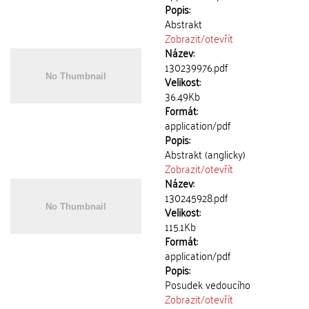
Popis:
Abstrakt
Zobrazit/
otevřít
Název:
130239976.pdf
Velikost:
36.49Kb
Formát:
application/pdf
Popis:
Abstrakt (anglicky)
Zobrazit/
otevřít
Název:
130245928.pdf
Velikost:
115.1Kb
Formát:
application/pdf
Popis:
Posudek vedoucího
Zobrazit/
otevřít