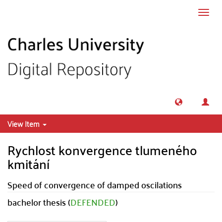
Skip to main content
Toggl
navig
View Item
Rychlost konvergence tlumeného
kmitání
Speed of convergence of damped oscilations
bachelor thesis (
DEFENDED
)