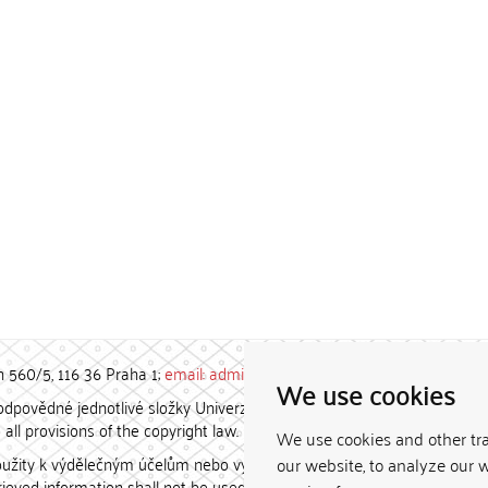
h 560/5, 116 36 Praha 1;
email: admin-repozitar [at] cuni.cz
We use cookies
povědné jednotlivé složky Univerzity Karlovy. / Each constituent
all provisions of the copyright law.
We use cookies and other tr
užity k výdělečným účelům nebo vydávány za studijní, vědeckou
our website, to analyze our w
etrieved information shall not be used for any commercial purposes