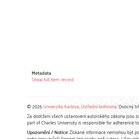
Metadata
Show full item record
© 2025
Univerzita Karlova
,
Ústřední knihovna
, Ovocný tr
Za dodržení všech ustanovení autorského zákona jsou zod
part of Charles University is responsible for adherence to 
Upozornění / Notice:
Získané informace nemohou být po
nebo jinou tvůrčí činnost jiné osoby než autora. / Any r