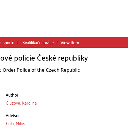
a sportu
Kvalifikační práce
View Item
ové policie České republiky
c Order Police of the Czech Republic
Author
Gluzová, Karolína
Advisor
Fiala, Miloš