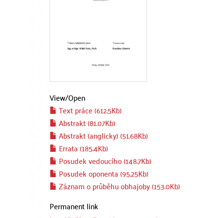
View/
Open
Text práce (612.5Kb)
Abstrakt (81.07Kb)
Abstrakt (anglicky) (51.68Kb)
Errata (185.4Kb)
Posudek vedoucího (148.7Kb)
Posudek oponenta (95.25Kb)
Záznam o průběhu obhajoby (153.0Kb)
Permanent link