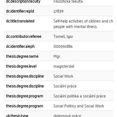
dc.description.faculty
Filozofická fakulta
dc.identifier.repId
27839
dc.title.translated
Self-help activities of siblines and chil
people with mental illness
dc.contributor.referee
Tomeš, Igor
dc.identifier.aleph
000591886
thesis.degree.name
Mgr.
thesis.degree.level
magisterské
thesis.degree.discipline
Social Work
thesis.degree.discipline
Sociální práce
thesis.degree.program
Sociální politika a sociální práce
thesis.degree.program
Social Politicy and Social Work
uk.thesis.type
diplomová práce