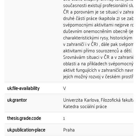
současnosti existují profesionální služ
ČR a porovnám je se situací v zahranič
druhé části práce (kapitola 2) se zab
svépomocnými aktivitami nejprve rodin
duševním onemocněním obecně (jejic
charakteristickými rysy, historickým 
v zahraničí i v ČR) , dále pak svépom
aktivitami přímo sourozenců a dětí.
Srovnávám situaci v ČR a v zahraničí 
oblasti a na příkladech svépomocných
aktivit fungujících v zahraničích navrhu
jejich možný rozvoj v českém prostředí
uk.file-availability
V
uk.grantor
Univerzita Karlova, Filozofická fakulta,
Katedra sociální práce
thesis.grade.code
1
uk.publication-place
Praha