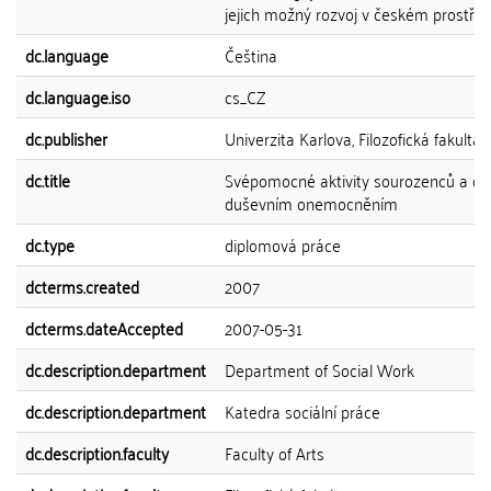
jejich možný rozvoj v českém prostředí
dc.language
Čeština
dc.language.iso
cs_CZ
dc.publisher
Univerzita Karlova, Filozofická fakulta
dc.title
Svépomocné aktivity sourozenců a dětí
duševním onemocněním
dc.type
diplomová práce
dcterms.created
2007
dcterms.dateAccepted
2007-05-31
dc.description.department
Department of Social Work
dc.description.department
Katedra sociální práce
dc.description.faculty
Faculty of Arts