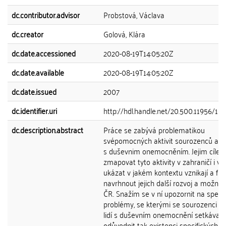
dc.contributor.advisor
Probstová, Václava
dc.creator
Golová, Klára
dc.date.accessioned
2020-08-19T14:05:20Z
dc.date.available
2020-08-19T14:05:20Z
dc.date.issued
2007
dc.identifier.uri
http://hdl.handle.net/20.500.11956/10
dc.description.abstract
Práce se zabývá problematikou
svépomocných aktivit sourozenců a dět
s duševnim onemocněním. Jejim cílem
zmapovat tyto aktivity v zahraničí i v 
ukázat v jakém kontextu vznikají a fun
navrhnout jejich další rozvoj a možnos
ČR. Snažím se v ní upozornit na specif
problémy, se kterými se sourozenci a 
lidí s duševním onemocnění setkávají 
odůvodnit tak existenci specifických