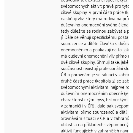
svépomocných aktivit právě pro tyto 
cílové skupiny. V první části práce (kapi
nastiňuji vliv, který má rodina na průb
duševního onemocnění svého člena a 
tedy důležité se rodinou zabývat a p
jí. Dále se věnuji specifickému postave
sourozence a dítěte člověka s duševn
onemocněním a poukazuji na to, jaký
má duševní onemocnění vliv přímo na
dvě cílové skupiny. Shrnuji také, jaké p
současnosti existují profesionální služ
ČR a porovnám je se situací v zahranič
druhé části práce (kapitola 2) se zab
svépomocnými aktivitami nejprve rodin
duševním onemocněním obecně (jejic
charakteristickými rysy, historickým 
v zahraničí i v ČR) , dále pak svépom
aktivitami přímo sourozenců a dětí.
Srovnávám situaci v ČR a v zahraničí 
oblasti a na příkladech svépomocných
aktivit fungujících v zahraničích navrhu