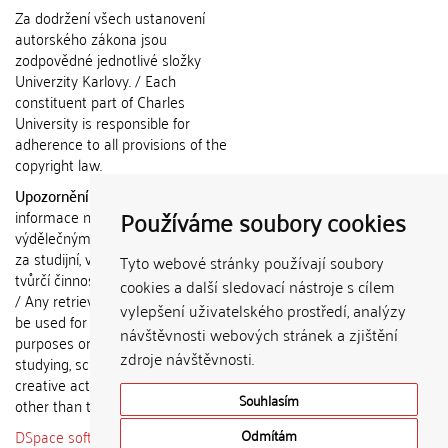
Za dodržení všech ustanovení
autorského zákona jsou
zodpovědné jednotlivé složky
Univerzity Karlovy. / Each
constituent part of Charles
University is responsible for
adherence to all provisions of the
copyright law.
Upozornění / Notice:
Získané
Používáme soubory cookies
informace nemohou být použity k
výdělečným účelům nebo vydávány
za studijní, vědeckou nebo jinou
Tyto webové stránky používají soubory
tvůrčí činnost jiné osoby než autora.
cookies a další sledovací nástroje s cílem
/ Any retrieved information shall not
vylepšení uživatelského prostředí, analýzy
be used for any commercial
návštěvnosti webových stránek a zjištění
purposes or claimed as results of
zdroje návštěvnosti.
studying, scientific or any other
creative activities of any person
Souhlasím
other than the author.
DSpace software
copyright © 2002-
Odmítám