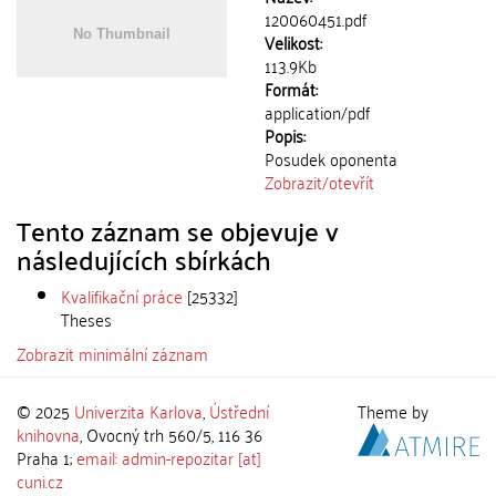
120060451.pdf
Velikost:
113.9Kb
Formát:
application/pdf
Popis:
Posudek oponenta
Zobrazit/
otevřít
Tento záznam se objevuje v
následujících sbírkách
Kvalifikační práce
[25332]
Theses
Zobrazit minimální záznam
© 2025
Univerzita Karlova
,
Ústřední
Theme by
knihovna
, Ovocný trh 560/5, 116 36
Praha 1;
email: admin-repozitar [at]
cuni.cz