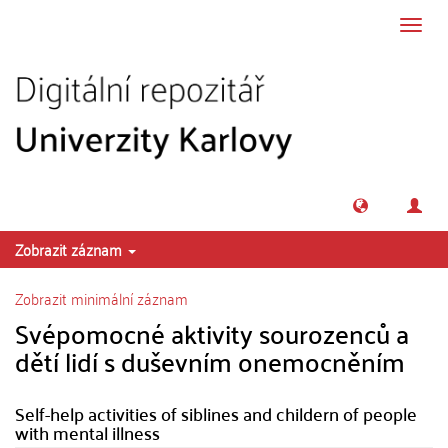
Přeskočit na obsah
Přepn
navig
Zobrazit záznam
Zobrazit minimální záznam
Svépomocné aktivity sourozenců a
dětí lidí s duševním onemocněním
Self-help activities of siblines and childern of people
with mental illness