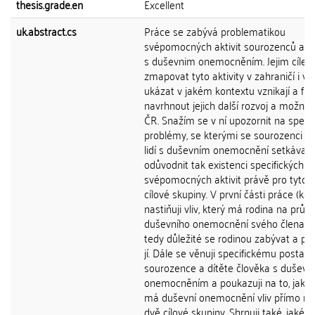
thesis.grade.en
Excellent
uk.abstract.cs
Práce se zabývá problematikou
svépomocných aktivit sourozenců a dět
s duševnim onemocněním. Jejim cílem
zmapovat tyto aktivity v zahraničí i v 
ukázat v jakém kontextu vznikají a fun
navrhnout jejich další rozvoj a možnos
ČR. Snažím se v ní upozornit na specif
problémy, se kterými se sourozenci a 
lidí s duševním onemocnění setkávají 
odůvodnit tak existenci specifických
svépomocných aktivit právě pro tyto 
cílové skupiny. V první části práce (kapi
nastiňuji vliv, který má rodina na průb
duševního onemocnění svého člena a 
tedy důležité se rodinou zabývat a p
jí. Dále se věnuji specifickému postave
sourozence a dítěte člověka s duševn
onemocněním a poukazuji na to, jaký
má duševní onemocnění vliv přímo na
dvě cílové skupiny. Shrnuji také, jaké p