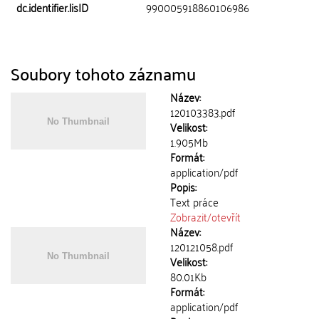
dc.identifier.lisID
990005918860106986
Soubory tohoto záznamu
Název:
120103383.pdf
Velikost:
1.905Mb
Formát:
application/pdf
Popis:
Text práce
Zobrazit/
otevřít
Název:
120121058.pdf
Velikost:
80.01Kb
Formát:
application/pdf