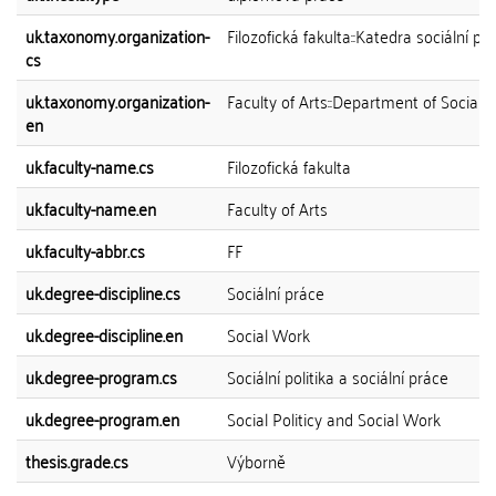
uk.taxonomy.organization-
Filozofická fakulta::Katedra sociální pr
cs
uk.taxonomy.organization-
Faculty of Arts::Department of Social 
en
uk.faculty-name.cs
Filozofická fakulta
uk.faculty-name.en
Faculty of Arts
uk.faculty-abbr.cs
FF
uk.degree-discipline.cs
Sociální práce
uk.degree-discipline.en
Social Work
uk.degree-program.cs
Sociální politika a sociální práce
uk.degree-program.en
Social Politicy and Social Work
thesis.grade.cs
Výborně