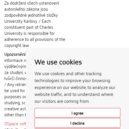
Za dodržení všech ustanovení
autorského zákona jsou
zodpovědné jednotlivé složky
Univerzity Karlovy. / Each
constituent part of Charles
University is responsible for
adherence to all provisions of the
copyright law.
Upozornění / Notice:
Získané
We use cookies
informace nemohou být použity k
výdělečným účelům nebo vydávány
za studijní, vědeckou nebo jinou
We use cookies and other tracking
tvůrčí činnost jiné osoby než autora.
technologies to improve your browsing
/ Any retrieved information shall not
experience on our website, to analyze our
be used for any commercial
website traffic, and to understand where
purposes or claimed as results of
our visitors are coming from.
studying, scientific or any other
creative activities of any person
I agree
other than the author.
DSpace software
copyright © 2002-
I decline