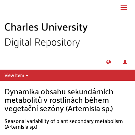
Skip to main content
Toggl
navig
View Item
Dynamika obsahu sekundárních
metabolitů v rostlinách během
vegetační sezóny (Artemisia sp.)
Seasonal variability of plant secondary metabolism
(Artemisia sp.)