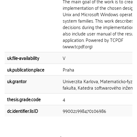
The main goal of the work is to creat
implementation of the chosen design 
Unix and Microsoft Windows operatin
system families. This work describes
decisions during the implementation 
also include user manual of the result
application. Powered by TCPDF
(www.tcpdf.org)
uk.file-availability
V
uk.publication.place
Praha
uk.grantor
Univerzita Karlova, Matematicko-fyziká
fakulta, Katedra softwarového inženýr
thesis.grade.code
4
dc.identifier.lisID
990021998470106986