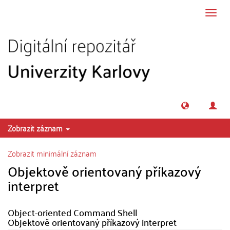
Přeskočit na obsah
Přepn
navig
Zobrazit záznam
Zobrazit minimální záznam
Objektově orientovaný příkazový
interpret
Object-oriented Command Shell
Objektově orientovaný příkazový interpret