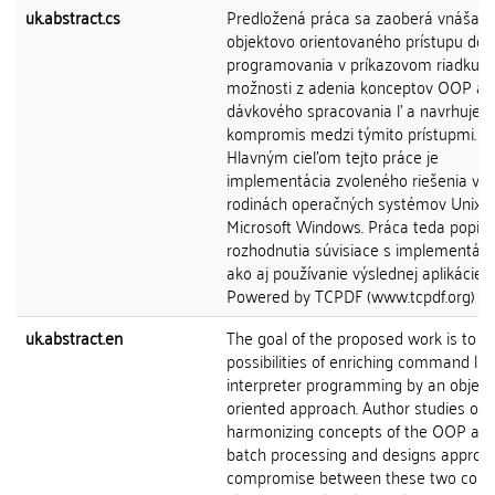
uk.abstract.cs
Predložená práca sa zaoberá vnášan
objektovo orientovaného prístupu do
programovania v príkazovom riadku. Š
možnosti z adenia konceptov OOP a
dávkového spracovania ľ a navrhuje 
kompromis medzi týmito prístupmi.
Hlavným cieľom tejto práce je
implementácia zvoleného riešenia v
rodinách operačných systémov Unix a
Microsoft Windows. Práca teda popisu
rozhodnutia súvisiace s implementáci
ako aj používanie výslednej aplikácie.
Powered by TCPDF (www.tcpdf.org)
uk.abstract.en
The goal of the proposed work is to e
possibilities of enriching command lin
interpreter programming by an object
oriented approach. Author studies opt
harmonizing concepts of the OOP and
batch processing and designs appropr
compromise between these two conc