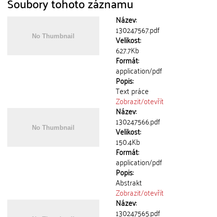
Soubory tohoto záznamu
Název:
130247567.pdf
Velikost:
627.7Kb
Formát:
application/pdf
Popis:
Text práce
Zobrazit/
otevřít
Název:
130247566.pdf
Velikost:
150.4Kb
Formát:
application/pdf
Popis:
Abstrakt
Zobrazit/
otevřít
Název:
130247565.pdf