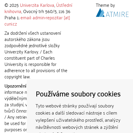
© 2025
Univerzita Karlova
,
Ústřední
Theme by
knihovna
, Ovocný trh 560/5, 116 36
Praha 1;
email: admin-repozitar [at]
cuni.cz
Za dodržení všech ustanovení
autorského zákona jsou
zodpovědné jednotlivé složky
Univerzity Karlovy. / Each
constituent part of Charles
University is responsible for
adherence to all provisions of the
copyright law.
Upozornění / Notice:
Získané
Používáme soubory cookies
informace nemohou být použity k
výdělečným účelům nebo vydávány
za studijní, vědeckou nebo jinou
Tyto webové stránky používají soubory
tvůrčí činnost jiné osoby než autora.
cookies a další sledovací nástroje s cílem
/ Any retrieved information shall not
vylepšení uživatelského prostředí, analýzy
be used for any commercial
návštěvnosti webových stránek a zjištění
purposes or claimed as results of