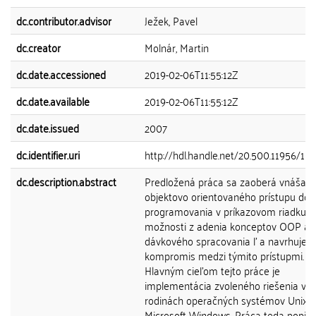
dc.contributor.advisor
Ježek, Pavel
dc.creator
Molnár, Martin
dc.date.accessioned
2019-02-06T11:55:12Z
dc.date.available
2019-02-06T11:55:12Z
dc.date.issued
2007
dc.identifier.uri
http://hdl.handle.net/20.500.11956/1
dc.description.abstract
Predložená práca sa zaoberá vnášan
objektovo orientovaného prístupu do
programovania v príkazovom riadku. Š
možnosti z adenia konceptov OOP a
dávkového spracovania ľ a navrhuje 
kompromis medzi týmito prístupmi.
Hlavným cieľom tejto práce je
implementácia zvoleného riešenia v
rodinách operačných systémov Unix a
Microsoft Windows. Práca teda popisu