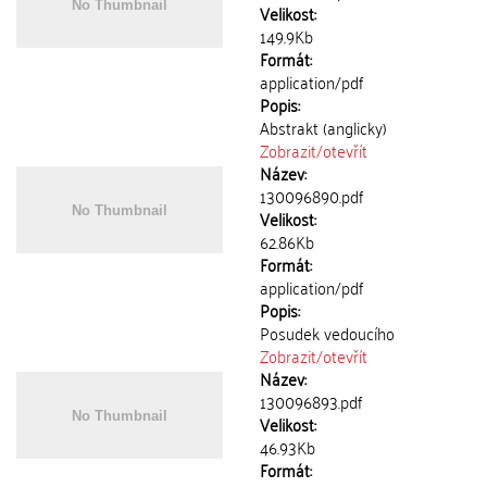
Velikost:
149.9Kb
Formát:
application/pdf
Popis:
Abstrakt (anglicky)
Zobrazit/
otevřít
Název:
130096890.pdf
Velikost:
62.86Kb
Formát:
application/pdf
Popis:
Posudek vedoucího
Zobrazit/
otevřít
Název:
130096893.pdf
Velikost:
46.93Kb
Formát: