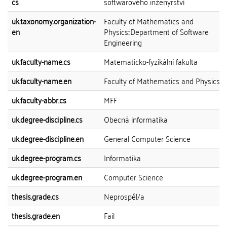
cs
softwarového inženýrství
uk.taxonomy.organization-
Faculty of Mathematics and
en
Physics::Department of Software
Engineering
uk.faculty-name.cs
Matematicko-fyzikální fakulta
uk.faculty-name.en
Faculty of Mathematics and Physics
uk.faculty-abbr.cs
MFF
uk.degree-discipline.cs
Obecná informatika
uk.degree-discipline.en
General Computer Science
uk.degree-program.cs
Informatika
uk.degree-program.en
Computer Science
thesis.grade.cs
Neprospěl/a
thesis.grade.en
Fail