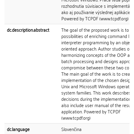
rozhodnutia súvisiace s implementáci
ako aj používanie výslednej aplikácie.
Powered by TCPDF (www.tcpdf.org)
dc.description.abstract
The goal of the proposed work is to e
possibilities of enriching command lin
interpreter programming by an object
oriented approach. Author studies opt
harmonizing concepts of the OOP and
batch processing and designs appropr
compromise between these two conc
The main goal of the work is to creat
implementation of the chosen design 
Unix and Microsoft Windows operatin
system families. This work describes
decisions during the implementation 
also include user manual of the result
application. Powered by TCPDF
(www.tcpdf.org)
dc.language
Slovenčina