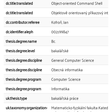
dc.title.translated
Object-oriented Command Shell
dc.title.translated
Objektově orientovaný příkazový inter
dc.contributor.referee
Kofroň, Jan
dc.identifier.aleph
002199847
thesis.degree.name
Bc.
thesis.degree.level
bakalářské
thesis.degree.discipline
General Computer Science
thesis.degree.discipline
Obecná informatika
thesis.degree.program
Computer Science
thesis.degree.program
Informatika
uk.thesis.type
bakalářská práce
uk.taxonomy.organization-
Matematicko-fyzikální fakulta::Katedra