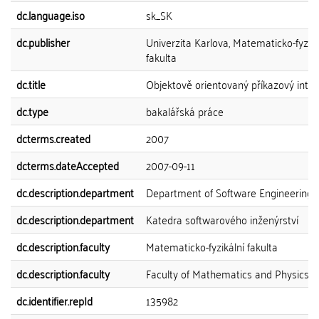
dc.language.iso
sk_SK
dc.publisher
Univerzita Karlova, Matematicko-fyziká
fakulta
dc.title
Objektově orientovaný příkazový inter
dc.type
bakalářská práce
dcterms.created
2007
dcterms.dateAccepted
2007-09-11
dc.description.department
Department of Software Engineering
dc.description.department
Katedra softwarového inženýrství
dc.description.faculty
Matematicko-fyzikální fakulta
dc.description.faculty
Faculty of Mathematics and Physics
dc.identifier.repId
135982