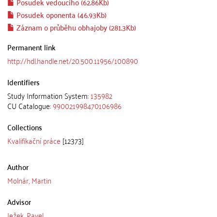
Posudek vedoucího (62.86Kb)
Posudek oponenta (46.93Kb)
Záznam o průběhu obhajoby (281.3Kb)
Permanent link
http://hdl.handle.net/20.500.11956/100890
Identifiers
Study Information System:
135982
CU Catalogue:
990021998470106986
Collections
Kvalifikační práce
[12373]
Author
Molnár, Martin
Advisor
Ježek, Pavel