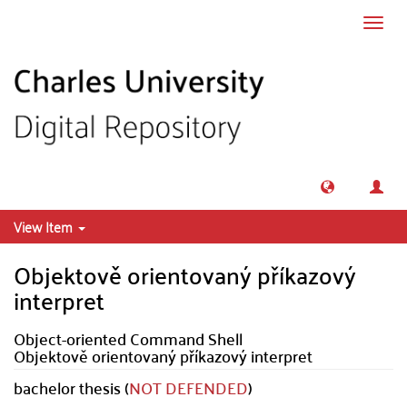
Skip to main content
Toggl
navig
View Item
Objektově orientovaný příkazový
interpret
Object-oriented Command Shell
Objektově orientovaný příkazový interpret
bachelor thesis (
NOT DEFENDED
)