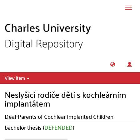
Skip to main content
Toggl
navig
View Item
Neslyšící rodiče dětí s kochleárním
implantátem
Deaf Parents of Cochlear Implanted Children
bachelor thesis (
DEFENDED
)