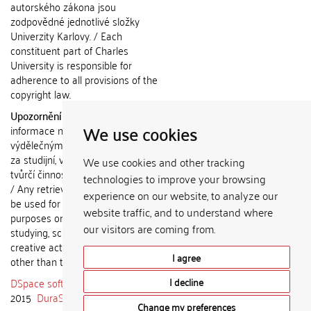
autorského zákona jsou
zodpovědné jednotlivé složky
Univerzity Karlovy. / Each
constituent part of Charles
University is responsible for
adherence to all provisions of the
copyright law.
Upozornění / Notice:
Získané
We use cookies
informace nemohou být použity k
výdělečným účelům nebo vydávány
za studijní, vědeckou nebo jinou
We use cookies and other tracking
tvůrčí činnost jiné osoby než autora.
technologies to improve your browsing
/ Any retrieved information shall not
experience on our website, to analyze our
be used for any commercial
website traffic, and to understand where
purposes or claimed as results of
our visitors are coming from.
studying, scientific or any other
creative activities of any person
I agree
other than the author.
DSpace software
copyright © 2002-
I decline
2015
DuraSpace
Change my preferences