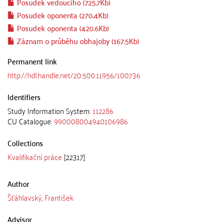
Posudek vedoucího (725.7Kb)
Posudek oponenta (270.4Kb)
Posudek oponenta (420.6Kb)
Záznam o průběhu obhajoby (167.5Kb)
Permanent link
http://hdl.handle.net/20.500.11956/100736
Identifiers
Study Information System:
112286
CU Catalogue:
990008004940106986
Collections
Kvalifikační práce
[22317]
Author
Šťáhlavský, František
Advisor