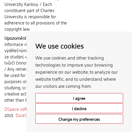
Univerzity Karlovy. / Each
constituent part of Charles
University is responsible for
adherence to all provisions of the
copyright law.
Upozornění / Notice:
Získané
We use cookies
informace nemohou být použity k
výdělečným účelům nebo vydávány
za studijní, vědeckou nebo jinou
We use cookies and other tracking
tvůrčí činnost jiné osoby než autora.
technologies to improve your browsing
/ Any retrieved information shall not
experience on our website, to analyze our
be used for any commercial
website traffic, and to understand where
purposes or claimed as results of
our visitors are coming from.
studying, scientific or any other
creative activities of any person
I agree
other than the author.
DSpace software
copyright © 2002-
I decline
2015
DuraSpace
Change my preferences