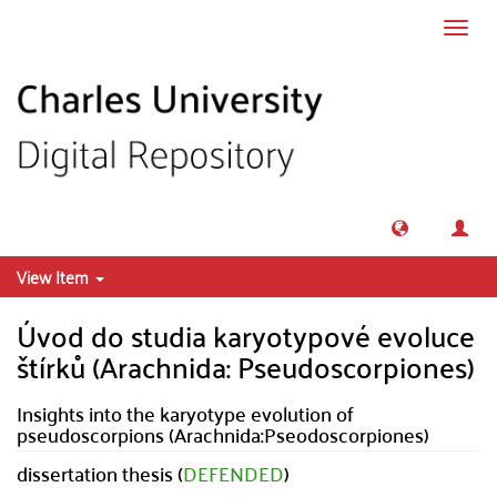
Skip to main content
Toggl
navig
View Item
Úvod do studia karyotypové evoluce
štírků (Arachnida: Pseudoscorpiones)
Insights into the karyotype evolution of
pseudoscorpions (Arachnida:Pseodoscorpiones)
dissertation thesis (
DEFENDED
)