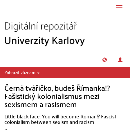
Přeskočit na obsah
Přepn
navig
Zobrazit záznam
Černá tvářičko, budeš Římanka!?
Fašistický kolonialismus mezi
sexismem a rasismem
Little black face: You will become Roman!? Fascist
colonialism between sexism and racism