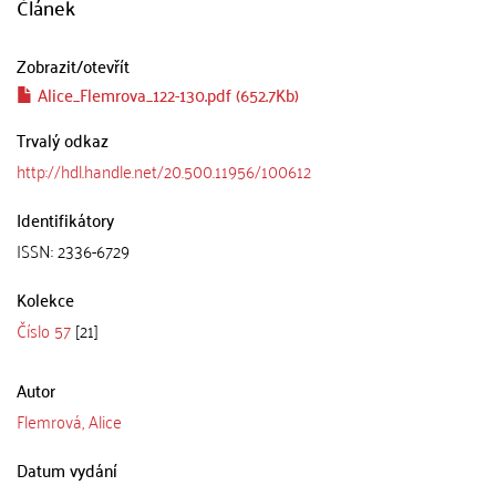
Článek
Zobrazit/
otevřít
Alice_Flemrova_122-130.pdf (652.7Kb)
Trvalý odkaz
http://hdl.handle.net/20.500.11956/100612
Identifikátory
ISSN: 2336-6729
Kolekce
Číslo 57
[21]
Autor
Flemrová, Alice
Datum vydání