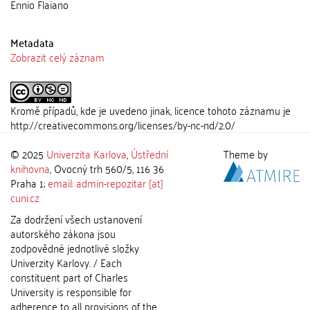
Ennio Flaiano
Metadata
Zobrazit celý záznam
Kromě případů, kde je uvedeno jinak, licence tohoto záznamu je
http://creativecommons.org/licenses/by-nc-nd/2.0/
© 2025
Univerzita Karlova
,
Ústřední
Theme by
knihovna
, Ovocný trh 560/5, 116 36
Praha 1;
email: admin-repozitar [at]
cuni.cz
Za dodržení všech ustanovení
autorského zákona jsou
zodpovědné jednotlivé složky
Univerzity Karlovy. / Each
constituent part of Charles
University is responsible for
adherence to all provisions of the