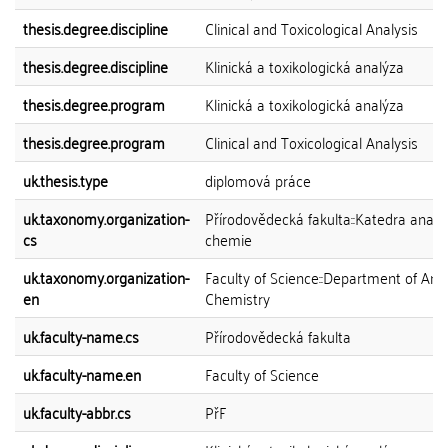
thesis.degree.discipline
Clinical and Toxicological Analysis
thesis.degree.discipline
Klinická a toxikologická analýza
thesis.degree.program
Klinická a toxikologická analýza
thesis.degree.program
Clinical and Toxicological Analysis
uk.thesis.type
diplomová práce
uk.taxonomy.organization-
Přírodovědecká fakulta::Katedra analy
cs
chemie
uk.taxonomy.organization-
Faculty of Science::Department of Anal
en
Chemistry
uk.faculty-name.cs
Přírodovědecká fakulta
uk.faculty-name.en
Faculty of Science
uk.faculty-abbr.cs
PřF