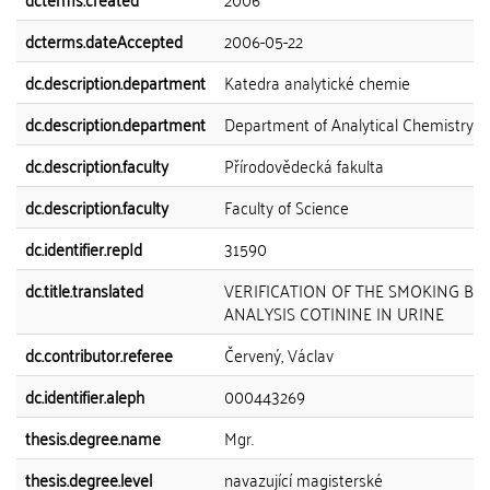
dcterms.dateAccepted
2006-05-22
dc.description.department
Katedra analytické chemie
dc.description.department
Department of Analytical Chemistry
dc.description.faculty
Přírodovědecká fakulta
dc.description.faculty
Faculty of Science
dc.identifier.repId
31590
dc.title.translated
VERIFICATION OF THE SMOKING BY 
ANALYSIS COTININE IN URINE
dc.contributor.referee
Červený, Václav
dc.identifier.aleph
000443269
thesis.degree.name
Mgr.
thesis.degree.level
navazující magisterské