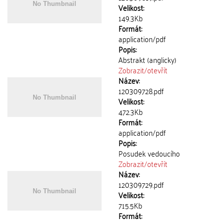
Velikost:
149.3Kb
Formát:
application/pdf
Popis:
Abstrakt (anglicky)
Zobrazit/
otevřít
Název:
120309728.pdf
Velikost:
472.3Kb
Formát:
application/pdf
Popis:
Posudek vedoucího
Zobrazit/
otevřít
Název:
120309729.pdf
Velikost:
715.5Kb
Formát: