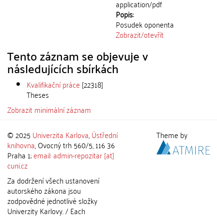
application/pdf
Popis:
Posudek oponenta
Zobrazit/
otevřít
Tento záznam se objevuje v
následujících sbírkách
Kvalifikační práce
[22318]
Theses
Zobrazit minimální záznam
© 2025
Univerzita Karlova
,
Ústřední
Theme by
knihovna
, Ovocný trh 560/5, 116 36
Praha 1;
email: admin-repozitar [at]
cuni.cz
Za dodržení všech ustanovení
autorského zákona jsou
zodpovědné jednotlivé složky
Univerzity Karlovy. / Each