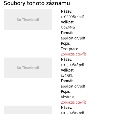
Soubory tohoto záznamu
Název:
120309817.pdf
Velikost:
3.049Mb
Formát:
application/pdf
Popis:
Text práce
Zobrazit/
otevřít
Název:
120309818.pdf
Velikost:
149.5Kb
Formát:
application/pdf
Popis:
Abstrakt
Zobrazit/
otevřít
Název:
120309819.pdf