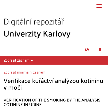
Přeskočit na obsah
Přepn
navig
Zobrazit záznam
Zobrazit minimální záznam
Verifikace kuřáctví analýzou kotininu
v moči
VERIFICATION OF THE SMOKING BY THE ANALYSIS
COTININE IN URINE