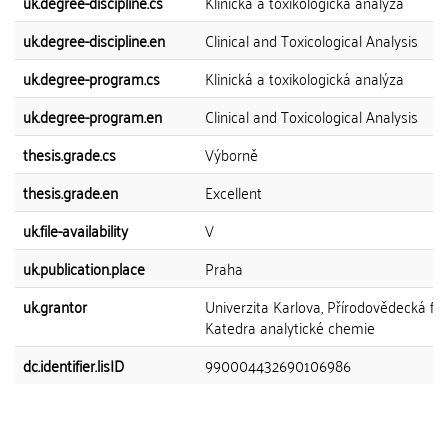
uk.degree-discipline.cs
Klinická a toxikologická analýza
uk.degree-discipline.en
Clinical and Toxicological Analysis
uk.degree-program.cs
Klinická a toxikologická analýza
uk.degree-program.en
Clinical and Toxicological Analysis
thesis.grade.cs
Výborně
thesis.grade.en
Excellent
uk.file-availability
V
uk.publication.place
Praha
uk.grantor
Univerzita Karlova, Přírodovědecká fak
Katedra analytické chemie
dc.identifier.lisID
990004432690106986