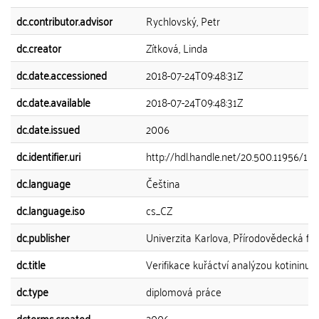
dc.contributor.advisor
Rychlovský, Petr
dc.creator
Zítková, Linda
dc.date.accessioned
2018-07-24T09:48:31Z
dc.date.available
2018-07-24T09:48:31Z
dc.date.issued
2006
dc.identifier.uri
http://hdl.handle.net/20.500.11956/10
dc.language
Čeština
dc.language.iso
cs_CZ
dc.publisher
Univerzita Karlova, Přírodovědecká fak
dc.title
Verifikace kuřáctví analýzou kotininu 
dc.type
diplomová práce
dcterms.created
2006